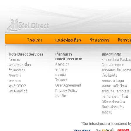
โรงแรม
แหล่งท่องเที่ยว
ร้านอาหาร
กิจกรร
สมาชิก
|
เกี่ยวกับเรา
|
ติดต่อเรา
|
แผนผัง
|
ข่าวสาร
|
User A
HotelDirect Services
เกี่ยวกับเรา
สมัครสมาชิก
HotelDirect.in.th
โรงแรม
รายละเอียด Packa
ติดต่อเรา
แหล่งท่องเที่ยว
Domain name
ข่าวสาร
ร้านอาหาร
ตรวจสอบชื่อ Dom
แผนผัง
กิจกรรม
เว็บโฮสติ้ง
โฆษณา
เทศกาล
ออกแบบ Logo
User Agreement
ศูนย์ OTOP
ออกแบบเว็บไซต์
Privacy Policy
แพคเกจทัวร์
ตัวอย่าง Template
สมาชิก
Template มาใหม่
วิธีการชำระเงิน
ยืนยันชำระเงิน
ต่ออายุ
"Our infrastructure is secured 