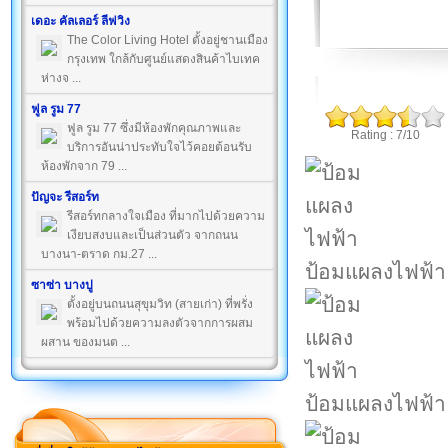
เดอะ คัลเลอร์ ลีฟวิง
The Color Living Hotel ตั้งอยู่ชานเมือง
กรุงเทพ ใกล้กับศูนย์แสดงสินค้าไบเทค
ห่างจ ...
ฟูล รูม 77
ฟูล รูม 77 ซึ่งมีห้องพักคุณภาพและ
Rating : 7/10
บริการอันน่าประทับใจไว้คอยต้อนรับ
ห้องพักจาก 79 ...
ปัญจะ รีสอร์ท
รีสอร์ทกลางใจเมือง ที่มากไปด้วยความ
เงียบสงบและเป็นส่วนตัว จากถนน
บางนา-ตราด กม.27 ...
ป้อมแผลงไฟฟ้า
ซาซ่า บางปู
ตั้งอยู่บนถนนสุขุมวิท (สายเก่า) ที่พรั่ง
พร้อมไปด้วยความลงตัวจากการผสม
ผสาน ของมนต ...
ป้อมแผลงไฟฟ้า