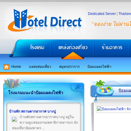
Dedicated Server
|
Thailan
"จองง่าย ไม่ผ่าน
Home
แหล่งท่องเที่ยว
สมุทรปราการ
ป้อมแผลงไฟฟ้า
ป้อมแ
โรงแรมแนะนำป้อมแผลงไฟฟ้า
บ้านพัก สถานตากอากาศ บางปู
บ้านพักสถานตากอากาศบางปู อยู่ใน
ความดูแลของกรมพลาธิกาทหารบก นัก
ท่องเที่ยวนิยมพาคร ...