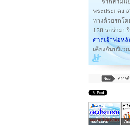
จากสามแยก
พระประแดง สา
ทางด้วยรถโด
138 รถร่วมบร
ศาลเจ้าพ่อหลั
เคียงกันบริ
ตลาดน้ำ
จองโรงแรม
เว็บ