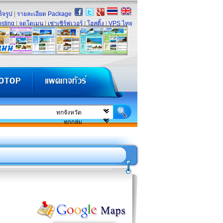
็จรูป
|
รายละเอียด Package
sting
|
จดโดเมน
|
เช่าเซิร์ฟเวอร์
|
โฮสติ้ง
|
VPS ไทย