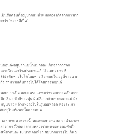
 เป็นสันดอนตั้งอยู่ปากแม่น้ำแม่กลอง เกิดจากการตก
กว่า "ทรายขี้เป็ด"
นสันดอนตั้งอยู่ปากแม่น้ำแม่กลอง เกิดจากการตก
ณาบริเวณกว้างประมาณ 3 กิโลเมตร ยาว 5
กลอง
เดินทางไปได้โดยทางเรือ ดอนใน อยู่ที่ชายหาด
างแก้ว สามารถเดินทางไปได้โดยทางรถยนต์
ุก หอยปากเป็ด หอยแครง แต่พบว่าหอยหลอดเป็นหอย
ชนิด 2 ฝา ตัวสีขาวขุ่น มีเปลือกคล้ายหลอดกาแฟ ฝัง
ป จุ่มปูนขาว แล้วแทงลงไปในรูหอยหลอด หอยจะเมา
ศัยอยู่ในบริเวณนั้นตายหมด
- พฤษภาคม เพราะน้ำทะเลจะลดลงนานกว่าช่วงเวลา
ศาลาอาภร (ใกล้ศาลกรมหลวงชุมพรเขตตอุดมศักดิ์)
งเที่ยวคนละ 10 บาทต่อเที่ยว ชมปากอ่าว (ไม่เกิน 5