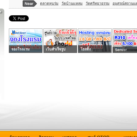
ตลาดหุบร่ม
วัดบ้านแหลม
วัดศรัทธาธรรม
อนุสรณ์สถานแ
จองโรงแรม
เว็บสำเร็จรูป
โฮสติ้ง
Server