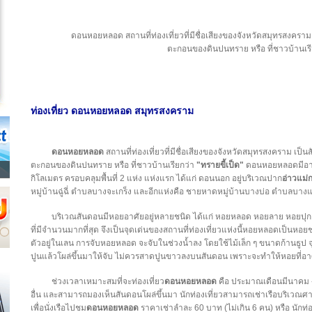
ดอนหอยหลอด สถานที่ท่องเที่ยวที่มีชื่อเสียงของจังหวัดสมุทรสงคราม
ตะกอนของดินปนทราย หรือ ที่ชาวบ้านเรีย
ท่องเที่ยว ดอนหอยหลอด สมุทรสงคราม
ดอนหอยหลอด
สถานที่ท่องเที่ยวที่มีชื่อเสียงของจังหวัดสมุทรสงคราม เป็
ตะกอนของดินปนทราย หรือ ที่ชาวบ้านเรียกว่า
"ทรายขี้เป็ด"
ดอนหอยหลอดมีอา
กิโลเมตร ครอบคลุมพื้นที่ 2 แห่ง แห่งแรก ได้แก่ ดอนนอก อยู่บริเวณปาก
อ่าวแม่
หมู่บ้านฉู่ฉี่ ตำบลบางจะเกร็ง และอีกแห่งคือ ชายหาดหมู่บ้านบางบ่อ ตำบลบ
บริเวณสันดอนมีหอยอาศัยอยู่หลายชนิด ได้แก่ หอยหลอด หอยลาย หอยป
ที่มีจำนวนมากที่สุด จึงเป็นจุดเด่นของสถานที่ท่องเที่ยวแห่งนี้หอยหลอดเป็นหอย
ตัวอยู่ในเลน การจับหอยหลอด จะจับในช่วงน้ำลง โดยใช้ไม้เล็ก ๆ ขนาดก้านธู
ปูนแล้วโผล่ขึ้นมาให้จับ ไม่ควรสาดปูนขาวลงบนสันดอน เพราะจะทำให้หอยที่อา
ช่วงเวลาเหมาะสมที่จะท่องเที่ยว
ดอนหอยหลอด
คือ ประมาณเดือนมีนาคม 
อื่น และสามารถมองเห็นสันดอนโผล่ขึ้นมา นักท่องเที่ยวสามารถเช่าเรือบริเวณ
เพื่อนั่งเรือไปชม
ดอนหอยหลอด
ราคาเช่าลำละ 60 บาท (ไม่เกิน 6 คน) หรือ นักท่อ