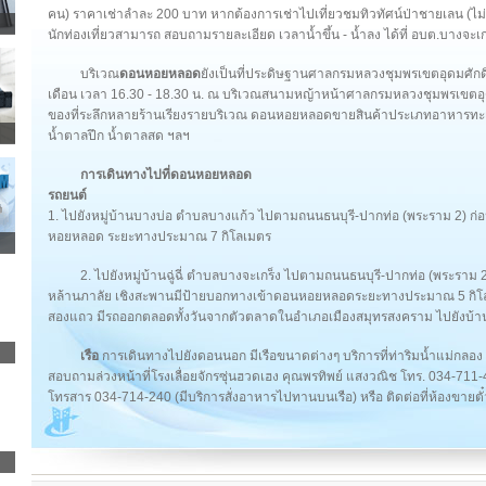
คน) ราคาเช่าลำละ 200 บาท หากต้องการเช่าไปเที่ยวชมทิวทัศน์ป่าชายเลน (ไม
นักท่องเที่ยวสามารถ สอบถามรายละเอียด เวลาน้ำขึ้น - น้ำลง ได้ที่ อบต.บางจะ
บริเวณ
ดอนหอยหลอด
ยังเป็นที่ประดิษฐานศาลกรมหลวงชุมพรเขตอุดมศักดิ์
เดือน เวลา 16.30 - 18.30 น. ณ บริเวณสนามหญ้าหน้าศาลกรมหลวงชุมพรเขตอุดม
ของที่ระลึกหลายร้านเรียงรายบริเวณ ดอนหอยหลอดขายสินค้าประเภทอาหารทะ
น้ำตาลปึก น้ำตาลสด ฯลฯ
การเดินทางไปที่ดอนหอยหลอด
รถยนต์
1. ไปยังหมู่บ้านบางบ่อ ตำบลบางแก้ว ไปตามถนนธนบุรี-ปากท่อ (พระราม 2) ก่อ
หอยหลอด ระยะทางประมาณ 7 กิโลเมตร
2. ไปยังหมู่บ้านฉู่ฉี่ ตำบลบางจะเกร็ง ไปตามถนนธนบุรี-ปากท่อ (พระราม
หล้านภาลัย เชิงสะพานมีป้ายบอกทางเข้าดอนหอยหลอดระยะทางประมาณ 5 กิ
สองแถว มีรถออกตลอดทั้งวันจากตัวตลาดในอำเภอเมืองสมุทรสงคราม ไปยังบ้าน
เรือ
การเดินทางไปยังดอนนอก มีเรือขนาดต่างๆ บริการที่ท่าริมน้ำแม่กลอ
สอบถามล่วงหน้าที่โรงเลื่อยจักรซุ่นฮวดเฮง คุณพรทิพย์ แสงวณิช โทร. 034-71
โทรสาร 034-714-240 (มีบริการสั่งอาหารไปทานบนเรือ) หรือ ติดต่อที่ห้องขายต