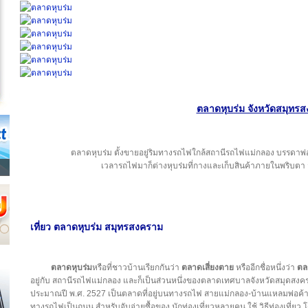
ตลาดหุบร่ม จังหวัดสมุทร
ตลาดหุบร่ม ตั้งขายอยู่ริมทางรถไฟใกล้สถานีรถไฟแม่กลอง บรรดาพ
เวลารถไฟมาก็ต่างหุบร่มที่กางและเก็บสินค้าภายในพริบตา จ
เที่ยว ตลาดหุบร่ม สมุทรสงคราม
ตลาดหุบร่ม
หรือที่ชาวบ้านเรียกกันว่า
ตลาดเสี่ยงตาย
หรืออีกชื่อหนึ่งว่า
ตล
อยู่กับ สถานีรถไฟแม่กลอง และก็เป็นส่วนหนึ่งของตลาดเทศบาลจังหวัดสมุดสง
ประมาณปี พ.ศ. 2527 เป็นตลาดที่อยู่บนทางรถไฟ สายแม่กลอง-บ้านแหลมพ่อค้า-แ
ทางรถไฟเป็นถนน สำหรับจับจ่ายซื้อของ นักท่องเที่ยวหลายคน ใช้ วิธีท่องเที่ย