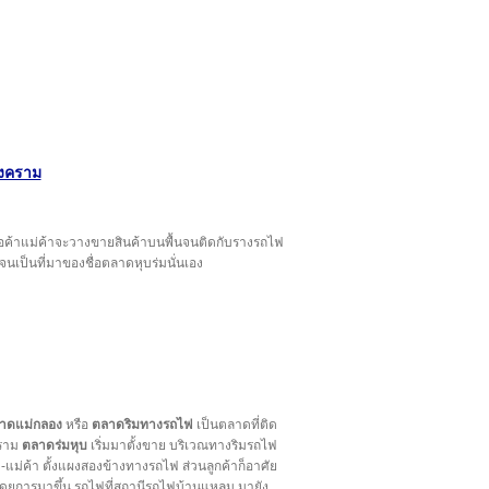
สงคราม
่อค้าแม่ค้าจะวางขายสินค้าบนพื้นจนติดกับรางรถไฟ
นเป็นที่มาของชื่อตลาดหุบร่มนั่นเอง
าดแม่กลอง
หรือ
ตลาดริมทางรถไฟ
เป็นตลาดที่ติด
คราม
ตลาดร่มหุบ
เริ่มมาตั้งขาย บริเวณทางริมรถไฟ
ม่ค้า ตั้งแผงสองข้างทางรถไฟ ส่วนลูกค้าก็อาศัย
ว โดยการมาขึ้น รถไฟที่สถานีรถไฟบ้านแหลม มายัง