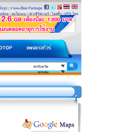
็จรูป
|
รายละเอียด Package
sting
|
จดโดเมน
|
เช่าเซิร์ฟเวอร์
|
โฮสติ้ง
|
VPS ไทย