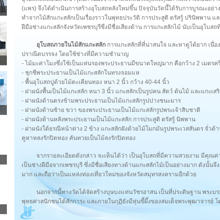
(แพร) จึงได้ดำเนินการสร้างอุโบสถหลังใหม่ขึ้น ปัจจุบันวัดนี้ได้รับการบูรณะอย่า
ทำจากไม้สักแกะสลักเป็นเรื่องราวในพุทธประวัติ การประสูติ ตรัสรู้ ปรินิพพาน
ฝีมือช่างแกะสลักจังหวัดเพชรบุรีซึ่งมีชื่อเสียงด้าน การแกะสลักไม้ นับเป็นอุโ
อุโบสถภายในไม้สักแกะสลัก
การแกะสลักที่ที่น่าสนใจ และหาดูได้ยาก เนื
ปราณีตบรรจง โดยใช้ช่างที่มีความชำนาญ
- ไม้มะค่าโมงซึ่งใช้เป็นแท่นรองพระประธานมีขนาดใหญ่มาก คือกว้าง 2 เมตรครึ่
- ชุกชีพระประธานเป็นไม้แกะสลักในทรงจอมแห
- พื้นอุโบสถปูด้วยไม้ตะเคียนทอง หนา 2 นิ้ว กว้าง 40-44 นิ้ว
- ฝาผนังพื้นเป็นไม้แกะสลัก หนา 3 นิ้ว แกะสลักเป็นรูปคน สัตว์ ต้นไม้ และแกะเสร
- ฝาผนังด้านตรงข้ามพระประธานเป็นไม้แกะสลักรูปปางชนะมาร
- ฝาผนังด้านซ้าย ขวา ของพระประธานเป็นไม้แกะสลักรูปพระเจ้าสิบชาติ
- ฝาผนังด้านหลังพระประธานเป็นไม้แกะสลัก การประสูติ ตรัสรู้ นิพพาน
- ฝาผนังใต้ธรณีหน้าต่าง 2 ข้าง แกะสลักฝังด้วยไม้โมกมันรูปพระเวสสันดร จั่วด้
คูหาหลงรักปิดทอง คันทวยเป็นไม้ลงรักปิดทอง
จากรายละเอียดดังกล่าว จะเห็นได้ว่า เป็นอุโบสถที่มีความสวยงาม มีคุณค
เป็นช่างฝีมือจากเพชรบุรี ซึ่งมีชื่อเสียงทางด้านแกะสลักไม้เป็นอย่างมาก ดังนั้น
มาก และถือว่าเป็นแหล่งท่องเที่ยวใหม่ของจังหวัดสมุทรสงครามอีกด้วย
นอกจากนี้ทางวัดได้จัดสร้างบุษบงแท่นวัชรอาสน เป็นที่ประดิษฐาน พระบรมส
พุทธศาสนิกชนได้สักการะ และภายในกุฏิยังมีหุ่นขี้ผึ้งของสมเด็จพระพุฒาจารย์ โต