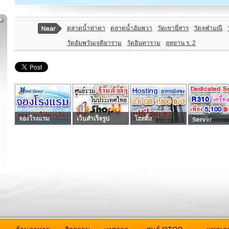
ตลาดน้ำท่าคา
ตลาดน้ำอัมพวา
วัดเขายี่สาร
วัดจุฬามณี
วัดอัมพวันเจติยาราม
วัดอินทาราม
อุทยาน ร. 2
จองโรงแรม
เว็บสำเร็จรูป
โฮสติ้ง
Server