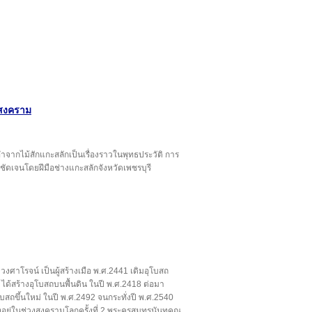
รสงคราม
ำจากไม้สักแกะสลักเป็นเรื่องราวในพุทธประวัติ การ
มชัดเจนโดยฝีมือช่างแกะสลักจังหวัดเพชรบุรี
 วงศาโรจน์ เป็นผู้สร้างเมือ พ.ศ.2441 เดิมอุโบสถ
 ได้สร้างอุโบสถบนพื้นดิน ในปี พ.ศ.2418 ต่อมา
โบสถขึ้นใหม่ ในปี พ.ศ.2492 จนกระทั่งปี พ.ศ.2540
ยู่ในช่วงสงครามโลกครั้งที่ 2 พระครูสมุทรนันทคุณ