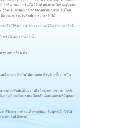
งดี สิ่งที่น่าชมภายในวัด ได้แก่ ผนังภายในพระอุโบสถ
 และเรื่องพระเจ้าสิบชาติ ลวดลายสวยงามชัดเจนโดย
บสถที่มีความงดงามในศิลปะการแกะสลักไม้
่องจากต้องใช้งบประมาณ เวลาและฝีมือการแกะสลักที่
ง ยาว 3 เมตร หนา 4 นิ้ว
ิม รวมหนาถึง 6 นิ้ว
านหน้าและหลังเป็นไม้แกะสลัก ด้านข้างทั้งสองเป็น
่าทางด้านศิลปะเป็นอย่างยิ่ง โดยเฉพาะช่างแกะสลัก
จึงถือว่าอุโบสถวัดบางแคน้อยเป็นศิลปะสถานที่มีคุณค่า
ารีริกธาตุองค์สมเด็จพระสัมมาสัมพุทธเจ้า ไว้ให้
 พรหมรังสี อีกด้วย