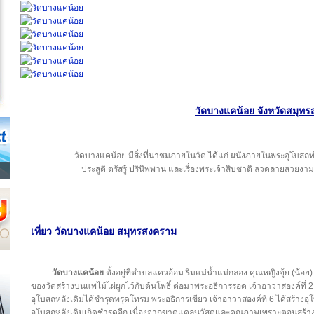
วัดบางแคน้อย จังหวัดสมุท
วัดบางแคน้อย มีสิ่งที่น่าชมภายในวัด ได้แก่ ผนังภายในพระอุโบสถท
ประสูติ ตรัสรู้ ปรินิพพาน และเรื่องพระเจ้าสิบชาติ ลวดลายสวยงา
เที่ยว วัดบางแคน้อย สมุทรสงคราม
วัดบางแคน้อย
ตั้งอยู่ที่ตำบลแควอ้อม ริมแม่น้ำแม่กลอง คุณหญิงจุ้ย (น้อย)
ของวัดสร้างบนแพไม้ไผ่ผูกไว้กับต้นโพธิ์ ต่อมาพระอธิการรอด เจ้าอาวาสองค์ที่ 2
อุโบสถหลังเดิมได้ชำรุดทรุดโทรม พระอธิการเขียว เจ้าอาวาสองค์ที่ 6 ได้สร้างอุ
อุโบสถหลังเดิมเกิดชำรุดอีก เนื่องจากขาดแคลนวัสดุและคุณภาพเพราะตอนสร้างอ