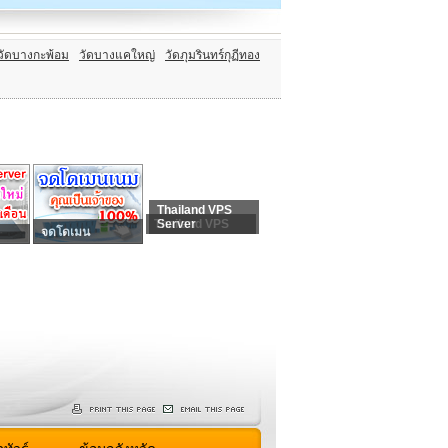
วัดบางกะพ้อม
วัดบางแคใหญ่
วัดภุมรินทร์กุฏีทอง
Thailand VPS
Thailand VPS
Server
จดโดเมน