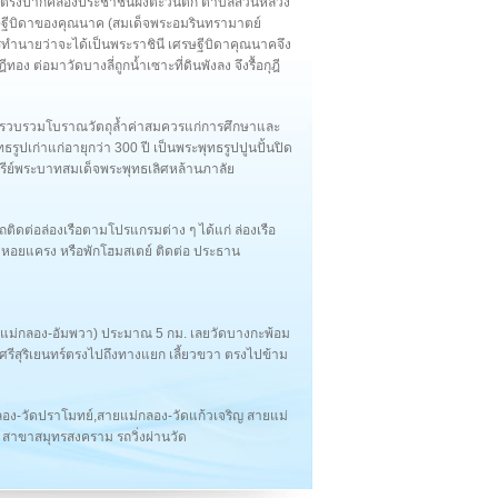
อง ตรงปากคลองประชาชื่นฝั่งตะวันตก ตำบลสวนหลวง
 เศรษฐีบิดาของคุณนาค (สมเด็จพระอมรินทรามาตย์
ทำนายว่าจะได้เป็นพระราชินี เศรษฐีบิดาคุณนาคจึง
ฎีทอง ต่อมาวัดบางลี่ถูกน้ำเซาะที่ดินพังลง จึงรื้อกุฎี
็บรวบรวมโบราณวัตถุล้ำค่าสมควรแก่การศึกษาและ
ธรูปเก่าแก่อายุกว่า 300 ปี เป็นพระพุทธรูปปูนปั้นปิด
รีย์พระบาทสมเด็จพระพุทธเลิศหล้านภาลัย
ติดต่อล่องเรือตามโปรแกรมต่าง ๆ ได้แก่ ล่องเรือ
์มหอยแครง หรือพักโฮมสเตย์ ติดต่อ ประธาน
ม่กลอง-อัมพวา) ประมาณ 5 กม. เลยวัดบางกะพ้อม
ศรีสุริเยนทร์ตรงไปถึงทางแยก เลี้ยวขวา ตรงไปข้าม
ง-วัดปราโมทย์,สายแม่กลอง-วัดแก้วเจริญ สายแม่
 สาขาสมุทรสงคราม รถวิ่งผ่านวัด