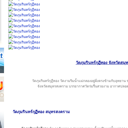
วัดภุมรินทร์กุฏีทอง จังหวัดส
วัดภุมรินทร์กุฏีทอง วัดงามริมน้ำแม่กลองอยู่ฝั่งตรงข้ามกับอุทยาน 
จังหวัดสมุทรสงคราม บรรยากาศวัดร่มรื่นสวยงาม อากาศปลอดโ
วัดภุมรินทร์กุฏีทอง สมุทรสงคราม