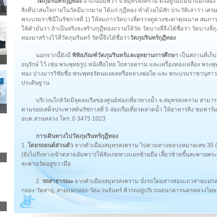
วัดภุมรินทร์กุฎีทอง
อำเภออัมพวา จ.สมุทรสงคราม ตั้งอยู่ริมแม่น้ำแม่กล
สิ่งที่น่าสนใจภายในวัดมีมากมาย ได้แก่ กุฎีทอง ทำด้วยไม้สัก ประวัติเล่าว่า
พระบรมราชินีในรัชกาลที่ 1) ให้สมภารวัดบางลี่ตรวจดูดวงชะตาคุณนาค สมภาร
ให้คำมั่นว่า ถ้าเป็นจริงจะสร้างกุฎีทองถวายให้วัด วัดบางลี่จึงได้ชื่อว่า วัดบางลี่กุ
ทองมาสร้างไว้ที่วัดภุมรินทร์ วัดนี้จึงได้ชื่อว่า
วัดภุมรินทร์กุฎีทอง
นอกจากนี้ยังมี
พิพิธภัณฑ์วัดภุมรินทร์และอุทยานการศึกษา
เป็นสถานที่เก
อนุรักษ์ ไว้ เช่น พระพุทธรูป หนังสือไทย โถลายคราม และเครื่องทองเหลือง พระพุท
ทอง ปางมารวิชัยชื่อ พระพุทธรัตนมงคลหรือหลวงพ่อโต และ พระบรมราชานุสาว
ประดิษฐาน
บริเวณใกล้วัดมีจุดลงเรือของศูนย์ท่องเที่ยวทางน้ำ จ.สมุทรสงคราม สามารถ
ตามรอยเสด็จประพาสต้นรัชกาลที่ 5 ล่องเรือเที่ยวตลาดน้ำ ให้อาหารลิง ชมฟาร
อบต.สวนหลวง โทร. 0 3475 1023
การเดินทางไปวัดภุมรินทร์กุฎีทอง
1.
โดยรถยนต์ส่วนตัว
จากตัวเมืองสมุทรสงคราม ไปตามทางหลวงหมายเลข 35 (แ
(ยังไม่ถึงทางเข้าตลาดอัมพวา)ให้สังเกตทางแยกซ้ายมือ เลี้ยวซ้ายขึ้นสะพานพระ
สะพานวัดอยู่ขวามือ
2.
รถสาธารณะ
จากตัวเมืองสมุทรสงคราม นั่งรถโดยสารสองแถวสายแม่กลอ
กลอง-วัดสาธุ, สายแม่กลอง-วัดแว่นจันทร์ คิวรถอยู่บริเวณธนาคารนครหลวงไทย