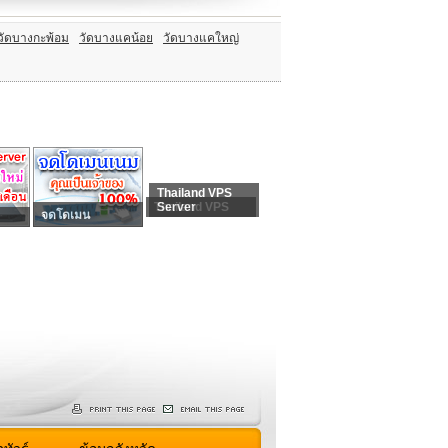
วัดบางกะพ้อม
วัดบางแคน้อย
วัดบางแคใหญ่
Thailand VPS
Thailand VPS
Server
จดโดเมน