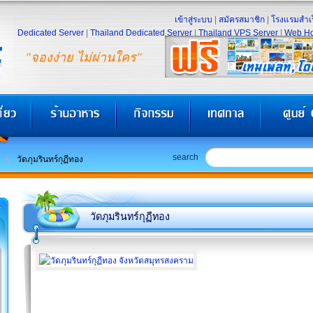
เข้าสู่ระบบ
|
สมัครสมาชิก
|
โรงแรมสำเร
Dedicated Server
|
Thailand Dedicated Server
|
Thailand VPS Server
|
Web Ho
"จองง่าย ไม่ผ่านใคร"
search
วัดภุมรินทร์กุฏีทอง
วัดภุมรินทร์กุฏีทอง