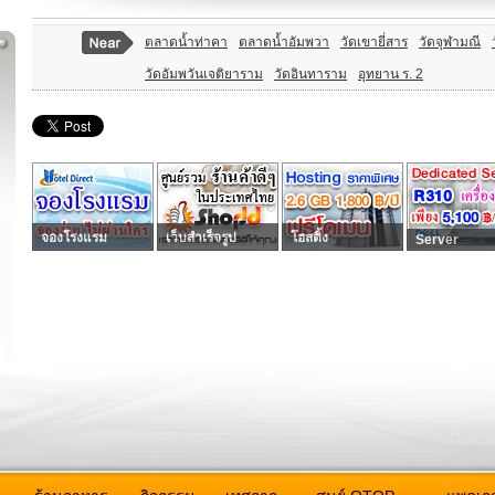
ตลาดน้ำท่าคา
ตลาดน้ำอัมพวา
วัดเขายี่สาร
วัดจุฬามณี
วัดอัมพวันเจติยาราม
วัดอินทาราม
อุทยาน ร. 2
จองโรงแรม
เว็บสำเร็จรูป
โฮสติ้ง
Server