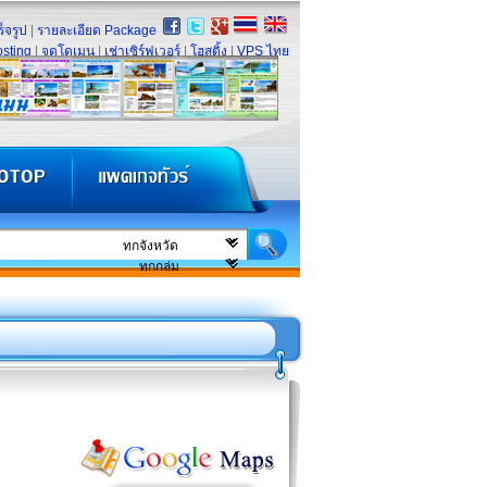
็จรูป
|
รายละเอียด Package
sting
|
จดโดเมน
|
เช่าเซิร์ฟเวอร์
|
โฮสติ้ง
|
VPS ไทย