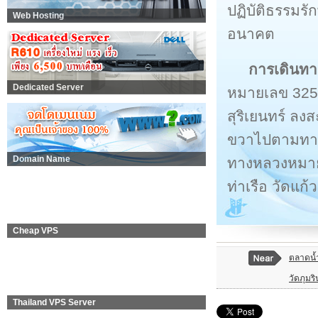
ปฏิบัติธรรมรั
Web Hosting
อนาคต
การเดินทา
Dedicated Server
หมายเลข 325 
สุริเยนทร์ ล
ขวาไปตามทาง
Domain Name
ทางหลวงหมาย
ท่าเรือ วัดแก้
Cheap VPS
ตลาดน้
วัดภุมริ
Thailand VPS Server