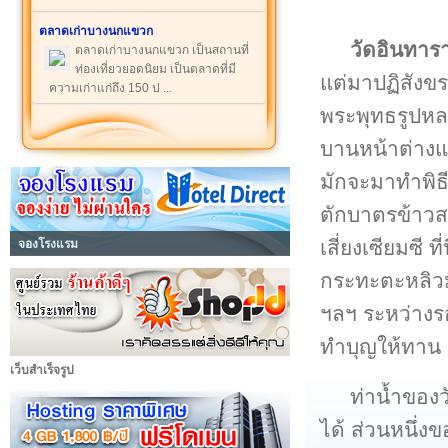
ตลาดเก่าบางนกแขวก
วัดอินทาร
ตลาดเก่าบางนกแขวก เป็นสถานที่
ท่องเที่ยวยอดนิยม เป็นตลาดที่มี
แต่มาปฏิสังขรณ
ความเก่าแก่ถึง 150 ป ...
พระพุทธรูปหลว
บานหน้าต่างแ
มักจะมาทำพิธ
ตักบาตรข้าวส
เสี่ยงเซียมซี ท
จองโรงแรม
กระทะตะหลิวมา
ฯลฯ ระหว่างร
ทำบุญให้ทาน 
เว็บสำเร็จรูป
ท่าน้ำของ
ได้ ส่วนหนึ่งข