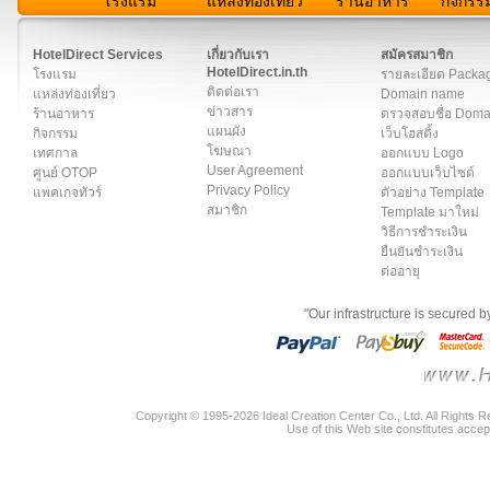
โรงแรม
แหล่งท่องเที่ยว
ร้านอาหาร
กิจกรร
สมาชิก
|
เกี่ยวกับเรา
|
ติดต่อเรา
|
แผนผัง
|
ข่าวสาร
|
User A
HotelDirect Services
เกี่ยวกับเรา
สมัครสมาชิก
HotelDirect.in.th
โรงแรม
รายละเอียด Packa
ติดต่อเรา
แหล่งท่องเที่ยว
Domain name
ข่าวสาร
ร้านอาหาร
ตรวจสอบชื่อ Dom
แผนผัง
กิจกรรม
เว็บโฮสติ้ง
โฆษณา
เทศกาล
ออกแบบ Logo
User Agreement
ศูนย์ OTOP
ออกแบบเว็บไซต์
Privacy Policy
แพคเกจทัวร์
ตัวอย่าง Template
สมาชิก
Template มาใหม่
วิธีการชำระเงิน
ยืนยันชำระเงิน
ต่ออายุ
"Our infrastructure is secured 
Copyright © 1995-2026 Ideal Creation Center Co., Ltd. All Rights 
Use of this Web site constitutes accep