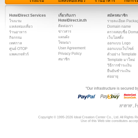
โรงแรม
แหล่งท่องเที่ยว
ร้านอาหาร
กิจกรร
สมาชิก
|
เกี่ยวกับเรา
|
ติดต่อเรา
|
แผนผัง
|
ข่าวสาร
|
User A
HotelDirect Services
เกี่ยวกับเรา
สมัครสมาชิก
HotelDirect.in.th
โรงแรม
รายละเอียด Packa
ติดต่อเรา
แหล่งท่องเที่ยว
Domain name
ข่าวสาร
ร้านอาหาร
ตรวจสอบชื่อ Dom
แผนผัง
กิจกรรม
เว็บโฮสติ้ง
โฆษณา
เทศกาล
ออกแบบ Logo
User Agreement
ศูนย์ OTOP
ออกแบบเว็บไซต์
Privacy Policy
แพคเกจทัวร์
ตัวอย่าง Template
สมาชิก
Template มาใหม่
วิธีการชำระเงิน
ยืนยันชำระเงิน
ต่ออายุ
"Our infrastructure is secured 
Copyright © 1995-2026 Ideal Creation Center Co., Ltd. All Rights 
Use of this Web site constitutes accep