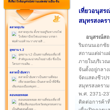
ที่เที่ยวใกล้อนุสรณ์สถานแฝดสยามอิน-จัน
เที่ยวอนุสร
สมุทรสงคร
ตลาดหุบร่ม
ตลาดหุบร่ม ตั้งขายอยู่ริมทางรถไฟ
อนุสรณ์สถ
ใกล้สถานีรถไฟแม่กลอง บรรดา
พ่อค้าแม่ค้าจะวางขายสิ ...
ริมถนนเอกชัย
อุทยาน ร. 2
สถานแด่ฝาแฝดส
อุทยาน ร.2 เป็นสถานที่ท่องเที่ยวที่
สำคัญและน่าสนใจอย่างยิ่ง ซึ่งเป็น
ภายในบริเวณเ
โครงการเฉลิม ...
จันตั้งอยู่กล
ตลาดน้ำอัมพวา
จัดแสดงชีวประ
ตลาดน้ำอัมพวาเป็นสถานที่ท่อง
เที่ยวยอดนิยม เป็นตลาดน้ำที่มีชื่อ
สมุทรสงครามเ
เสียงของเมืองสมุทร ...
พ.ศ. 2371-23
ดอนหอยหลอด
ดอนหอยหลอด สถานที่ท่องเที่ยวที่
ติดต่อการค้าท
มีชื่อเสียงของจังหวัดสมุทรสงคราม
เพื่อเปิดการแ
เป็นสันดอนตั้งอย ...