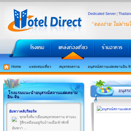
Dedicated Server
|
Thailan
"จองง่าย ไม่ผ่าน
Home
แหล่งท่องเที่ยว
สมุทรสงคราม
อนุสรณ์สถานแฝดสยามอิน จั
อนุสร
โรงแรมแนะนำอนุสรณ์สถานแฝดสยาม
อิน-จัน
อัมพวาคลับรีสอร์ท
ทุกครั้งที่มาเยือนสมุทรสงคราม ท่านจะ
รู้สึกเหมือนอยู่กับบ้านเมื่อเข้าพักที่
อัมพวา ...