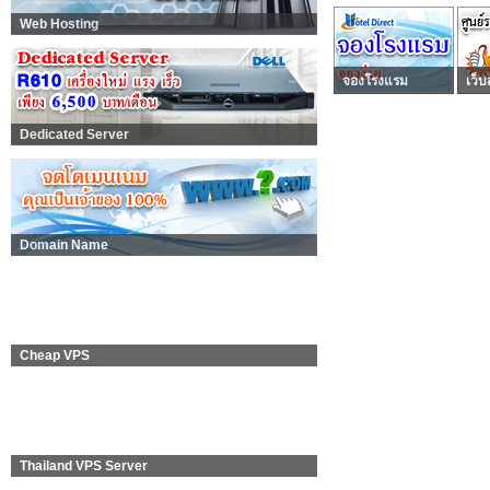
Web Hosting
จองโรงแรม
เว็บ
Dedicated Server
Domain Name
Cheap VPS
Thailand VPS Server