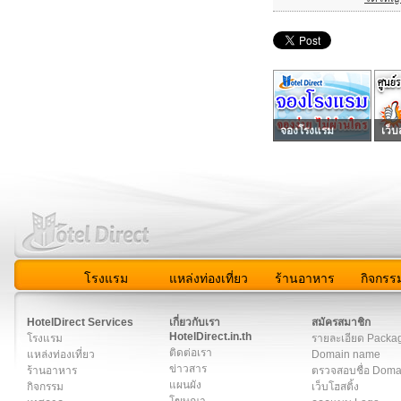
จองโรงแรม
เว็บ
โรงแรม
แหล่งท่องเที่ยว
ร้านอาหาร
กิจกรร
สมาชิก
|
เกี่ยวกับเรา
|
ติดต่อเรา
|
แผนผัง
|
ข่าวสาร
|
User A
HotelDirect Services
เกี่ยวกับเรา
สมัครสมาชิก
HotelDirect.in.th
โรงแรม
รายละเอียด Packa
ติดต่อเรา
แหล่งท่องเที่ยว
Domain name
ข่าวสาร
ร้านอาหาร
ตรวจสอบชื่อ Dom
แผนผัง
กิจกรรม
เว็บโฮสติ้ง
โฆษณา