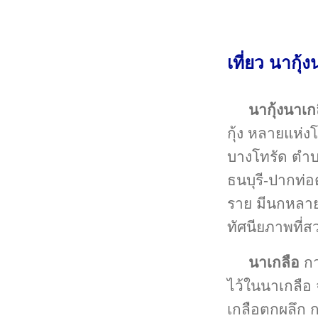
เที่ยว นากุ
นากุ้งนาเก
กุ้ง หลายแห
บางโทรัด ตำ
ธนบุรี-ปากท่
ราย มีนกหลายช
ทัศนียภาพที่
นาเกลือ
กา
ไว้ในนาเกลือ
เกลือตกผลึก 