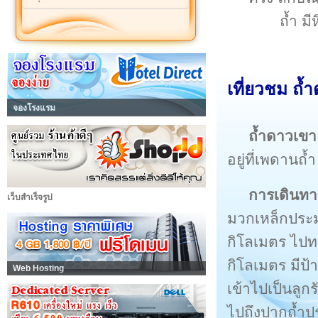
ถ้ำ ม
เที่ยวชม ถ้
จองโรงแรม
ถ้ำดาวเขา
อยู่ที่เพดานถ
การเดินทา
เว็บสำเร็จรูป
มวกเหล็กประ
กิโลเมตร ไปท
กิโลเมตร มี
Web Hosting
เข้าไปเป็นลูก
ไปถึงปากถ้ำ