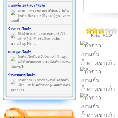
มวกเหล็ก เฮลท์ สปา รีสอร์ท
บรรยากาศของธรรมชาติอันสงบ ร่มรื่น
รีสอร์ทเพื่อสุขภาพที่รับแขกผู้สูงอายุและ
แขกที่ ...
บ้านดารา รีสอร์ท
มีสิ่งอำนวยความสะดวกครบครันไว้
Rating : 6.5/10
บริการผู้เข้าพัก เช่น อินเตอร์เน็ต
ความเร็วสูงไร้สา ...
เดอะ บูดา รีสอร์ท
รีสอร์ทสไตล์ใหม่ ที่สร้างสรรค์บ้านทุก
ถ้ำดาวเขาแก้ว
หลังด้วยจินตนาการ จากรีสอร์ทสามารถ
เดินทางไป ...
บ้านสวนสวย รีสอร์ท
บรรยากาศแห่งการพักผ่อนสไตส์รีสอร์ท
เพียง 1 ชั่วโมงครึ่งจากกรุงเทพมหานคร
ถ้ำดาวเขาแก้ว
สู่ความสง ...
ถ้ำดาวเขาแก้ว