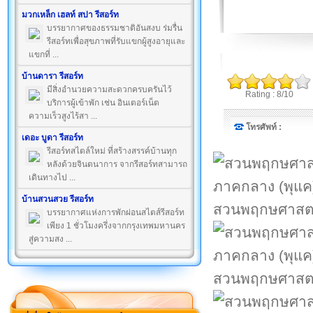
มวกเหล็ก เฮลท์ สปา รีสอร์ท
บรรยากาศของธรรมชาติอันสงบ ร่มรื่น
รีสอร์ทเพื่อสุขภาพที่รับแขกผู้สูงอายุและ
แขกที่ ...
บ้านดารา รีสอร์ท
มีสิ่งอำนวยความสะดวกครบครันไว้
Rating : 8/10
บริการผู้เข้าพัก เช่น อินเตอร์เน็ต
ความเร็วสูงไร้สา ...
โทรศัพท์ :
เดอะ บูดา รีสอร์ท
รีสอร์ทสไตล์ใหม่ ที่สร้างสรรค์บ้านทุก
หลังด้วยจินตนาการ จากรีสอร์ทสามารถ
เดินทางไป ...
บ้านสวนสวย รีสอร์ท
สวนพฤกษศาสตร
บรรยากาศแห่งการพักผ่อนสไตส์รีสอร์ท
เพียง 1 ชั่วโมงครึ่งจากกรุงเทพมหานคร
สู่ความสง ...
สวนพฤกษศาสตร