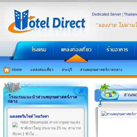
Dedicated Server
|
Thailan
"จองง่าย ไม่ผ่าน
Home
แหล่งท่องเที่ยว
สระบุรี
สวนพฤกษศาสตร์ภาคกลาง
สวนพฤ
โรงแรมแนะนำสวนพฤกษศาสตร์ภาค
กลาง
ณดลสตรีมไซด์ ไทยวิลล่า
Ndol Streamside ห่างจากอุทยานแห่ง
ชาติเขาใหญ่ ประมาณ 25 กม. สามารถ
ขับรถ 1 ชั่วโม ...