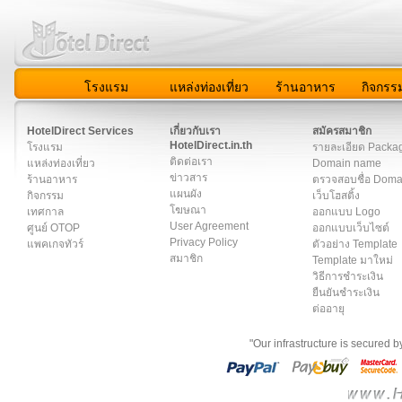
โรงแรม
แหล่งท่องเที่ยว
ร้านอาหาร
กิจกรร
สมาชิก
|
เกี่ยวกับเรา
|
ติดต่อเรา
|
แผนผัง
|
ข่าวสาร
|
User A
HotelDirect Services
เกี่ยวกับเรา
สมัครสมาชิก
HotelDirect.in.th
โรงแรม
รายละเอียด Packa
ติดต่อเรา
แหล่งท่องเที่ยว
Domain name
ข่าวสาร
ร้านอาหาร
ตรวจสอบชื่อ Dom
แผนผัง
กิจกรรม
เว็บโฮสติ้ง
โฆษณา
เทศกาล
ออกแบบ Logo
User Agreement
ศูนย์ OTOP
ออกแบบเว็บไซต์
Privacy Policy
แพคเกจทัวร์
ตัวอย่าง Template
สมาชิก
Template มาใหม่
วิธีการชำระเงิน
ยืนยันชำระเงิน
ต่ออายุ
"Our infrastructure is secured 