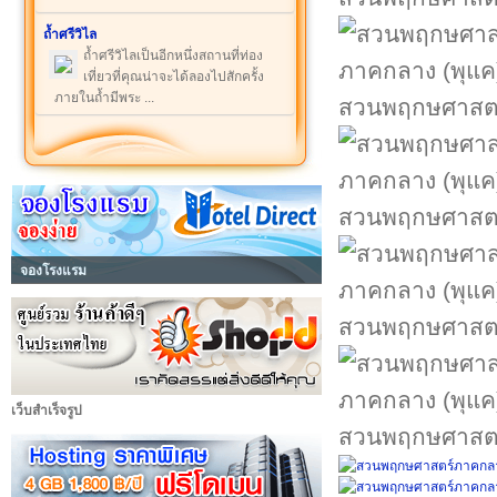
ถ้ำศรีวิไล
ถ้ำศรีวิไลเป็นอีกหนึ่งสถานที่ท่อง
เที่ยวที่คุณน่าจะได้ลองไปสักครั้ง
ภายในถ้ำมีพระ ...
สวนพฤกษศาสตร
สวนพฤกษศาสตร
จองโรงแรม
สวนพฤกษศาสตร
เว็บสำเร็จรูป
สวนพฤกษศาสตร