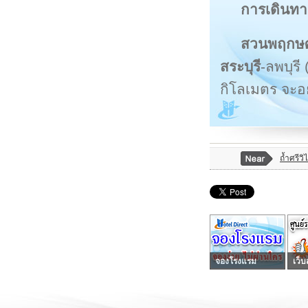
การเดินท
สวนพฤกษศ
สระบุรี
-ลพบุรี
กิโลเมตร จะอ
ถ้ำศรีวิ
จองโรงแรม
เว็บ