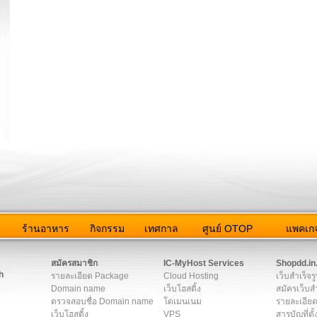
ว
ร้านอาหาร
กิจกรรม
เทศกาล
ศูนย์ OTOP
แพคเกจ
ต่อเรา
|
แผนผัง
|
ข่าวสาร
|
User Agreement
|
Privacy Policy
|
โฆษณา
สมัครสมาชิก
IC-MyHost Services
Shopdd.in
h
รายละเอียด Package
Cloud Hosting
เว็บสำเร็จร
Domain name
เว็บโฮสติ้ง
สมัครเว็บสำ
ตรวจสอบชื่อ Domain name
โดเมนเนม
รายละเอียด
เว็บโฮสติ้ง
VPS
สารบัญที่ตั้