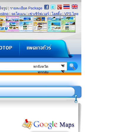
็จรูป
|
รายละเอียด Package
sting
|
จดโดเมน
|
เช่าเซิร์ฟเวอร์
|
โฮสติ้ง
|
VPS ไทย