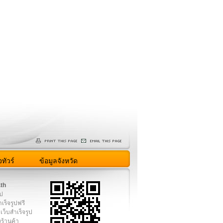
ทัวร์
ข้อมูลจังหวัด
.th
ูป
เร็จรูปฟรี
เว็บสำเร็จรูป
งร้านค้า