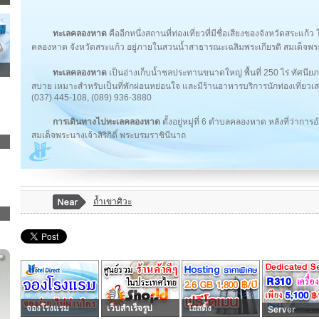
ทะเลคลองหาด
คืออีกหนึ่งสถานที่ท่องเที่ยวที่มีชื่อเสียงของจังหวัดสระแก้ว
คลองหาด จังหวัดสระแก้ว อยู่ภายในสวนน้ำสาธารณะเฉลิมพระเกียรติ สมเด็จพระนา
ทะเลคลองหาด
เป็นอ่างเก็บน้ำชลประทานขนาดใหญ่ พื้นที่ 250 ไร่ ทัศ
สบาย เหมาะสำหรับเป็นที่พักผ่อนหย่อนใจ และมีร้านอาหารบริการนักท่องเที่ยวเส
(037) 445-108, (089) 936-3880
การเดินทางไปทะเลคลองหาด
ตั้งอยู่หมู่ที่ 6 ตำบลคลองหาด หลังที่ว่
สมเด็จพระนางเจ้าสิริกิติ์ พระบรมราชินีนาถ
ถ้ำเขาศิวะ
จองโรงแรม
เว็บสำเร็จรูป
โฮสติ้ง
Server