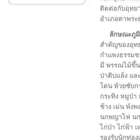
ติดต่อกับอุทย
อำเภอตาพระยา 
ลักษณะภูม
สำคัญของอุทย
กำแพงธรรมชาต
มี พรรณไม้ขึ
ป่าดิบแล้ง แล
โตน ห้วยซับกร
กระทิง หมูป่า
ช้าง เม่น พังพ
นกพญาไฟ นกข
ไก่ป่า ไก่ฟ้า 
รองรับนักท่องเ