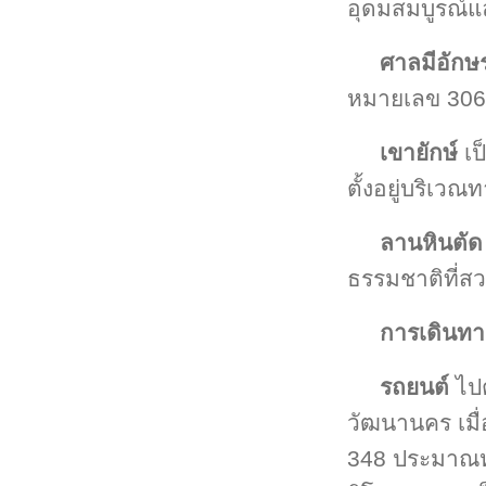
อุดมสมบูรณ์แ
ศาลมีอักษ
หมายเลข 3068
เขายักษ์
เป
ตั้งอยู่บริเวณ
ลานหินตัด
ธรรมชาติที่
การเดินทา
รถยนต์
ไปต
วัฒนานคร เมื
348 ประมาณห