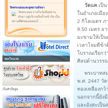
วัดแค
เป็นว
วัดพระนอนและอุทยานมัจฉา
ในอำเภอเมือง
วัดพระนอน ภายในวัดมีอุทยาน
มัจฉา อยู่บริเวณริมน้ำหน้าวัด เป็น
2 กิโลเมตร ภ
สถานที่พักผ่อนหย่อนใ ...
9.50 เมตร อาย
มะขามให้เป็นต
เวลาโจมตีข้าศ
โบราณเรียกว่า
จองโรงแรม
ศิลปด้านวรร
พระบาทสมเ
พ.ศ. 2447 วัด
ทองเหลืองกว้
เว็บสำเร็จรูป
นอกจากนี้ยังม
และอังสะเป็น