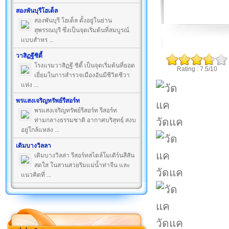
สองพันบุรีโฮเต็ล
สองพันบุรี โฮเต็ล ตั้งอยู่ในย่าน
สุพรรณบุรี ซึ่งเป็นจุดเริ่มต้นที่สมบูรณ์
แบบสำหร ...
วาสิฏฐีซิตี้
โรงแรมวาสิฏฐี ซิตี้ เป็นจุดเริ่มต้นที่ยอด
Rating : 7.5/10
เยี่ยมในการสำรวจเมืองอันมีชีวิตชีวา
แห่ง ...
พรแสงเจริญทรัพย์รีสอร์ท
พรแสงเจริญทรัพย์รีสอร์ท รีสอร์ท
วัดแค
ท่ามกลางธรรมชาติ อากาศบริสุทธฺ์ สงบ
อยู่ใกล้แหล่ง ...
เดิมบางวิลลา
เดิมบางวิลล่า รีสอร์ทสไตล์โมเดิร์นสีสัน
สดใส ในสวนสวยริมแม่น้ำท่าจีน และ
วัดแค
แนวคิดที่ ...
วัดแค