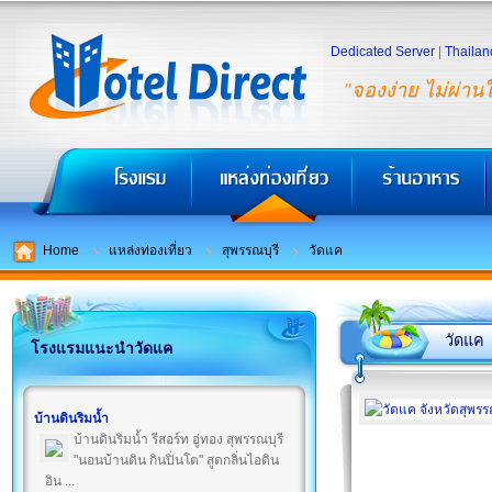
Dedicated Server
|
Thailan
"จองง่าย ไม่ผ่าน
Home
แหล่งท่องเที่ยว
สุพรรณบุรี
วัดแค
วัดแค
โรงแรมแนะนำวัดแค
บ้านดินริมน้ำ
บ้านดินริมน้ำ รีสอร์ท อู่ทอง สุพรรณบุรี
"นอนบ้านดิน กินปิ่นโต" สูดกลิ่นไอดิน
อิน ...