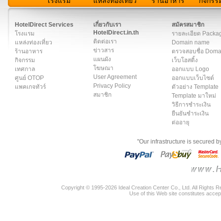
โรงแรม
แหล่งท่องเที่ยว
ร้านอาหาร
กิจกรร
สมาชิก
|
เกี่ยวกับเรา
|
ติดต่อเรา
|
แผนผัง
|
ข่าวสาร
|
User A
HotelDirect Services
เกี่ยวกับเรา
สมัครสมาชิก
HotelDirect.in.th
โรงแรม
รายละเอียด Packa
ติดต่อเรา
แหล่งท่องเที่ยว
Domain name
ข่าวสาร
ร้านอาหาร
ตรวจสอบชื่อ Dom
แผนผัง
กิจกรรม
เว็บโฮสติ้ง
โฆษณา
เทศกาล
ออกแบบ Logo
User Agreement
ศูนย์ OTOP
ออกแบบเว็บไซต์
Privacy Policy
แพคเกจทัวร์
ตัวอย่าง Template
สมาชิก
Template มาใหม่
วิธีการชำระเงิน
ยืนยันชำระเงิน
ต่ออายุ
"Our infrastructure is secured 
Copyright © 1995-2026 Ideal Creation Center Co., Ltd. All Rights 
Use of this Web site constitutes accep