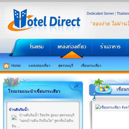
Dedicated Server
|
Thailan
"จองง่าย ไม่ผ่าน
Home
แหล่งท่องเที่ยว
สุพรรณบุรี
เขื่อนกระเสียว
เขื่อน
โรงแรมแนะนำเขื่อนกระเสียว
บ้านดินริมน้ำ
บ้านดินริมน้ำ รีสอร์ท อู่ทอง สุพรรณบุรี
"นอนบ้านดิน กินปิ่นโต" สูดกลิ่นไอดิน
อิน ...