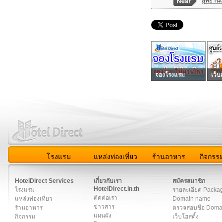
อุทยานแ
จองโรงแรม
เว็บ
โรงแรม
แหล่งท่องเที่ยว
ร้านอาหาร
กิจกรร
สมาชิก
|
เกี่ยวกับเรา
|
ติดต่อเรา
|
แผนผัง
|
ข่าวสาร
|
User A
HotelDirect Services
เกี่ยวกับเรา
สมัครสมาชิก
HotelDirect.in.th
โรงแรม
รายละเอียด Packa
ติดต่อเรา
แหล่งท่องเที่ยว
Domain name
ข่าวสาร
ร้านอาหาร
ตรวจสอบชื่อ Dom
แผนผัง
กิจกรรม
เว็บโฮสติ้ง