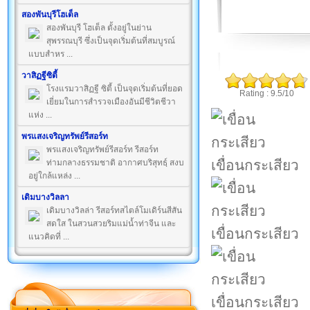
สองพันบุรีโฮเต็ล
สองพันบุรี โฮเต็ล ตั้งอยู่ในย่าน
สุพรรณบุรี ซึ่งเป็นจุดเริ่มต้นที่สมบูรณ์
แบบสำหร ...
วาสิฏฐีซิตี้
โรงแรมวาสิฏฐี ซิตี้ เป็นจุดเริ่มต้นที่ยอด
Rating : 9.5/10
เยี่ยมในการสำรวจเมืองอันมีชีวิตชีวา
แห่ง ...
พรแสงเจริญทรัพย์รีสอร์ท
พรแสงเจริญทรัพย์รีสอร์ท รีสอร์ท
เขื่อนกระเสียว
ท่ามกลางธรรมชาติ อากาศบริสุทธฺ์ สงบ
อยู่ใกล้แหล่ง ...
เดิมบางวิลลา
เดิมบางวิลล่า รีสอร์ทสไตล์โมเดิร์นสีสัน
สดใส ในสวนสวยริมแม่น้ำท่าจีน และ
เขื่อนกระเสียว
แนวคิดที่ ...
เขื่อนกระเสียว