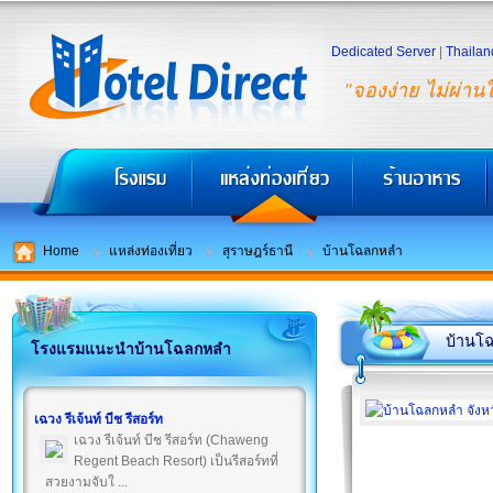
Dedicated Server
|
Thailan
"จองง่าย ไม่ผ่าน
Home
แหล่งท่องเที่ยว
สุราษฎร์ธานี
บ้านโฉลกหลำ
บ้านโ
โรงแรมแนะนำบ้านโฉลกหลำ
เฉวง รีเจ้นท์ บีช รีสอร์ท
เฉวง รีเจ้นท์ บีช รีสอร์ท (Chaweng
Regent Beach Resort) เป็นรีสอร์ทที่
สวยงามจับใ ...