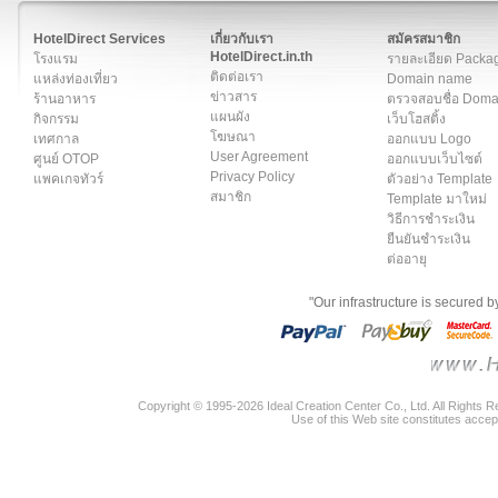
สมาชิก
|
เกี่ยวกับเรา
|
ติดต่อเรา
|
แผนผัง
|
ข่าวสาร
|
User A
HotelDirect Services
เกี่ยวกับเรา
สมัครสมาชิก
HotelDirect.in.th
โรงแรม
รายละเอียด Packa
ติดต่อเรา
แหล่งท่องเที่ยว
Domain name
ข่าวสาร
ร้านอาหาร
ตรวจสอบชื่อ Dom
แผนผัง
กิจกรรม
เว็บโฮสติ้ง
โฆษณา
เทศกาล
ออกแบบ Logo
User Agreement
ศูนย์ OTOP
ออกแบบเว็บไซต์
Privacy Policy
แพคเกจทัวร์
ตัวอย่าง Template
สมาชิก
Template มาใหม่
วิธีการชำระเงิน
ยืนยันชำระเงิน
ต่ออายุ
"Our infrastructure is secured 
Copyright © 1995-2026 Ideal Creation Center Co., Ltd. All Rights 
Use of this Web site constitutes accep