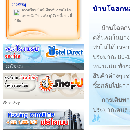
อ่าวศรีธนู
บ้านโฉลก
อ่าวศรีธนูเป็นที่เที่ยวที่น่าสนใจอีก
แห่งหนึ่ง "อ่าวศรีธนู" อีกหนึ่งอ่าวที่
มีชื่อ ...
บ้านโฉลก
คลื่นลมในบางฤ
ท่าไม่ได้ เว
ประมาณ 80-10
หนาแน่น ทั้งก
จองโรงแรม
สินค้าต่างๆ
เช่
ซื้อกลับไปฝาก 
การเดินท
เว็บสำเร็จรูป
ประมาณคนละ 