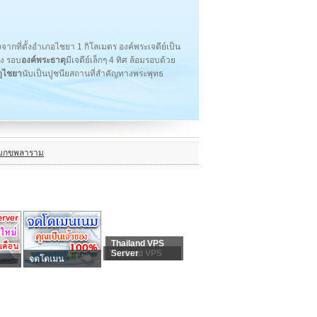
จากที่ตั้งอำเภอไชยา 1 กิโลเมตร องค์พระเจดีย์เป็น
ือง รอบ
องค์พระธาตุ
มีเจดีย์เล็กๆ 4 ทิศ ล้อมรอบด้วย
ุไชยา
นับเป็นปูชนียสถานที่สำคัญทางพระพุทธ
มกขพลาราม
Thailand VPS
Thailand VPS
Server
จดโดเมน