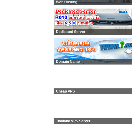
Web Hosting
Dedicated Server
Domain Name
Cheap VPS
Thailand VPS Server