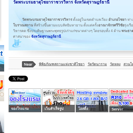
วัดพระบรมธาตุไชยาราชวรวิหาร
จังหวัดสุราษฎร์ธานี
วัดพระบรมธาตุไชยาราชวรวิหาร
ตั้งอยู่ในเขตตำบลเวียง
อำเภอไชยา
ห่าง
โบราณสถาน
ที่สร้างขึ้นตามแบบลัทธิมหายาน ตั้งแต่ครั้ง
อาณาจักรศรีวิชัย
รุ่งเร
วิหารคด ซึ่งประดิษฐานพระพุทธรูปเก่าแก่ขนาดต่างๆ โดยรอบทั้ง 4 ด้าน
พระธาต
ศาสนาของ
จังหวัดสุราษฎร์ธานี
พิพิธภัณฑสถานแห่งชาติไชยา
วัดรัตนาราม
วัดหลง
สวนโ
จองโรงแรม
เว็บสำเร็จรูป
โฮสติ้ง
Server