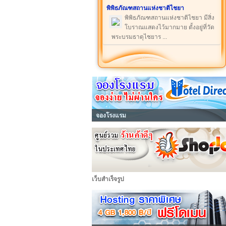
พิพิธภัณฑสถานแห่งชาติไชยา
พิพิธภัณฑสถานแห่งชาติไชยา มีสิ่ง
โบราณแสดงไว้มากมาย ตั้งอยู่ที่วัด
พระบรมธาตุไชยาร ...
จองโรงแรม
เว็บสำเร็จรูป