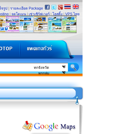
็จรูป
|
รายละเอียด Package
sting
|
จดโดเมน
|
เช่าเซิร์ฟเวอร์
|
โฮสติ้ง
|
VPS ไทย