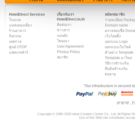
สมาชิก
|
เกี่ยวกับเรา
|
ติดต่อเรา
|
แผนผัง
|
ข่าวสาร
|
User A
HotelDirect Services
เกี่ยวกับเรา
สมัครสมาชิก
HotelDirect.in.th
โรงแรม
รายละเอียด Packa
ติดต่อเรา
แหล่งท่องเที่ยว
Domain name
ข่าวสาร
ร้านอาหาร
ตรวจสอบชื่อ Dom
แผนผัง
กิจกรรม
เว็บโฮสติ้ง
โฆษณา
เทศกาล
ออกแบบ Logo
User Agreement
ศูนย์ OTOP
ออกแบบเว็บไซต์
Privacy Policy
แพคเกจทัวร์
ตัวอย่าง Template
สมาชิก
Template มาใหม่
วิธีการชำระเงิน
ยืนยันชำระเงิน
ต่ออายุ
"Our infrastructure is secured 
Copyright © 1995-2026 Ideal Creation Center Co., Ltd. All Rights 
Use of this Web site constitutes accep