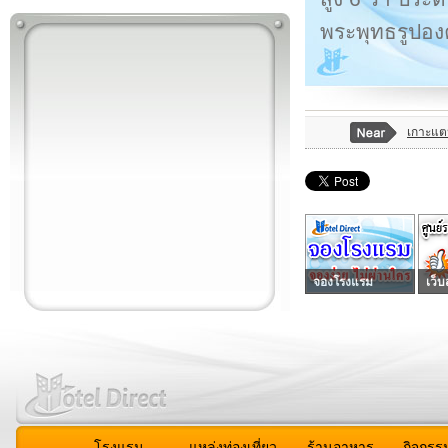
พระพุทธรูปองค
เกาะแ
จองโรงแรม
เว็บ
โรงแรม
แหล่งท่องเที่ยว
ร้านอาหาร
กิจกรร