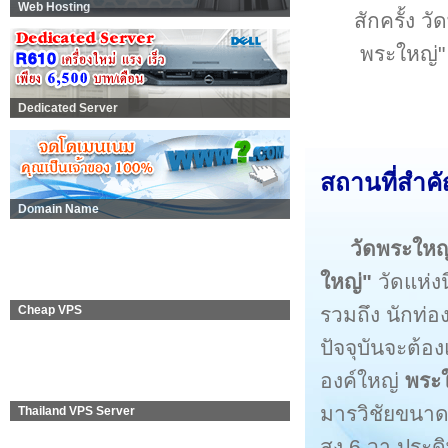
Web Hosting
สักครั้ง ว
พระใหญ่" 
Dedicated Server
สถานที่สำค
Domain Name
วัดพระให
ใหญ่"
วัดแห่งน
รวมถึง นักท่อ
Cheap VPS
ปัจจุบันจะต้อ
องค์ใหญ่
พระ
มารวิชัยขนาดใ
Thailand VPS Server
สูง 6 วา ประ