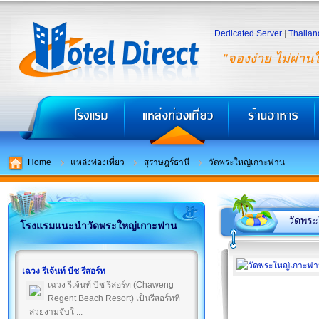
Dedicated Server
|
Thailan
"จองง่าย ไม่ผ่าน
Home
แหล่งท่องเที่ยว
สุราษฎร์ธานี
วัดพระใหญ่เกาะฟาน
วัดพร
โรงแรมแนะนำวัดพระใหญ่เกาะฟาน
เฉวง รีเจ้นท์ บีช รีสอร์ท
เฉวง รีเจ้นท์ บีช รีสอร์ท (Chaweng
Regent Beach Resort) เป็นรีสอร์ทที่
สวยงามจับใ ...