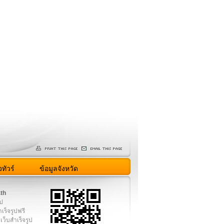
ทัวร์
ข้อมูลจังหวัด
.th
ูป
เร็จรูปฟรี
เว็บสำเร็จรูป