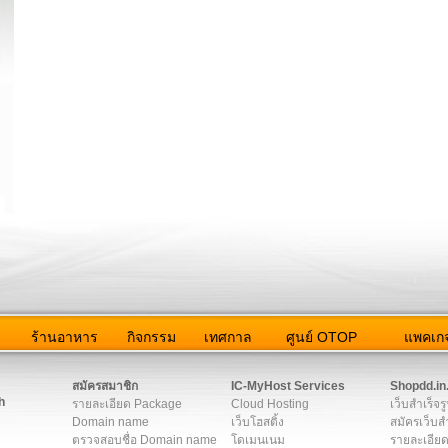
ว
ร้านอาหาร
กิจกรรม
เทศกาล
ศูนย์ OTOP
แพคเกจ
ต่อเรา
|
แผนผัง
|
ข่าวสาร
|
User Agreement
|
Privacy Policy
|
โฆษณา
สมัครสมาชิก
IC-MyHost Services
Shopdd.in
h
รายละเอียด Package
Cloud Hosting
เว็บสำเร็จร
Domain name
เว็บโฮสติ้ง
สมัครเว็บสำ
ตรวจสอบชื่อ Domain name
โดเมนเนม
รายละเอียด