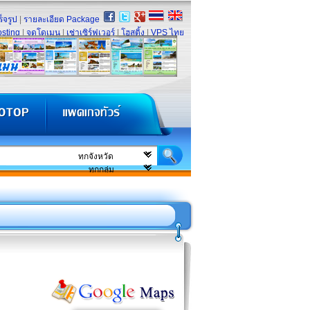
็จรูป
|
รายละเอียด Package
sting
|
จดโดเมน
|
เช่าเซิร์ฟเวอร์
|
โฮสติ้ง
|
VPS ไทย