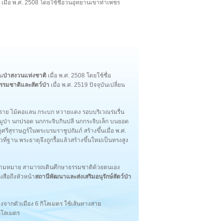
เมื่อ พ.ศ. 2508 โดยใช้ชื่อวนอุทยานเขาท่าเพชร
็น
ป่าสงวนแห่งชาติ
เมื่อ พ.ศ. 2508 โดยใช้ชื่อ
ธรรมชาติและสัตว์ป่า
เมื่อ พ.ศ. 2519 ปัจจุบันเปลี่ยน
ทราย ไม้คอแลน กระบก หวายแดง รอบบริเวณร่มรื่น
หมูป่า นกปรอด นกกระจิบกินปลี นกกระจิบเล็ก บนยอด
ศรีสุราษฎร์ในพระบรมราชูปถัมภ์ สร้างขึ้นเมื่อ พ.ศ.
าน พระธาตุจึงถูกรื้อแล้วสร้างขึ้นใหม่เป็นทรงสูง
อความหมาย สามารถเดินศึกษาธรรมชาติด้วยตนเอง
งสือถึงหัวหน้า
สถานีพัฒนาและส่งเสริมอนุรักษ์สัตว์ป่า
างจากตัวเมือง 6 กิโลเมตร ใช้เส้นทางสาย
กิโลเมตร