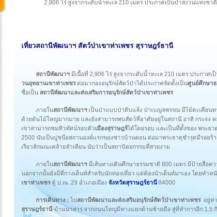
2,906 ไร่ สูงจากระดับน้ำทะเล 210 เมตร ประกาศเป็นป่าสงวนแห่งชาติ 
เที่ยวสถานีพัฒนาฯ สัตว์ป่าเขาท่าเพชร สุราษฎร์ธานี
สถานีพัฒนาฯ
มีเนื้อที่ 2,906 ไร่ สูงจากระดับน้ำทะเล 210 เมตร ประกาศเป
วนอุทยานเขาท่าเพชร
ต่อมากองอนุรักษ์สัตว์ป่าได้ประกาศจัดตั้งเป็น
ศูนย์ศึกษา
ชื่อเป็น
สถานีพัฒนาและส่งเสริมการอนุรักษ์สัตว์ป่าเขาท่าเพชร
ภายใน
สถานีพัฒนาฯ
เป็นป่าแบบป่าดิบแล้ง ป่าเบญจพรรณ มีไม้ตะเคียน
ด้วยต้นไม้ใหญ่มากมาย และยังสามารถพบสัตว์ที่อาศัยอยู่ในสถานี อาทิ กระจง 
เขาสามารถชมทิวทัศน์รอบตัว
เมืองสุราษฎร์
ได้โดยรอบ และเป็นที่ตั้งของ พระธาตุ
2500 นับเป็นปูชนียสถานองค์แรกของชาวบ้านดอน ต่อมาพระธาตุชำรุดมีรอยร้าวที่ฐ
เรียวลักษณะคล้ายลำเทียน นับว่าเป็นสถาปัตยกรรมที่สวยงาม
ภายใน
สถานีพัฒนาฯ
มีเส้นทางเดินศึกษาธรรมชาติ 800 เมตร มีป้ายสื่
นอกจากนั้นยังมีที่กางเต็นท์สำหรับนักท่องเที่ยว แต่ต้องนำเต็นท์มาเอง โดยทำหนั
เขาท่าเพชร
ตู้ ป.ณ. 29 อำเภอเมือง
จังหวัดสุราษฎร์ธานี
84000
การเดินทาง :
ไป
สถานีพัฒนาและส่งเสริมอนุรักษ์สัตว์ป่าเขาท่าเพชร
อยู่ห่
สุราษฎร์ธานี
-บ้านนาสาร จากถนนใหญ่มีทางแยกด้านซ้ายมือ สู่ที่ทำการอีก 1.5 