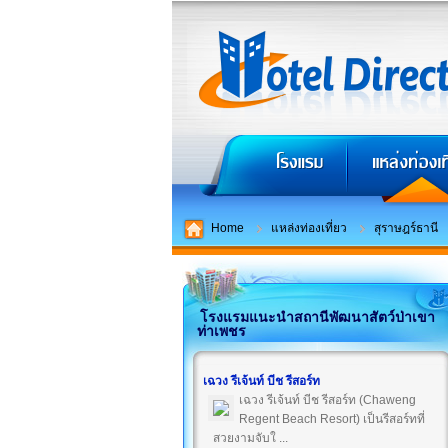
Home
แหล่งท่องเที่ยว
สุราษฎร์ธานี
โรงแรมแนะนำสถานีพัฒนาสัตว์ป่าเขา
ท่าเพชร
เฉวง รีเจ้นท์ บีช รีสอร์ท
เฉวง รีเจ้นท์ บีช รีสอร์ท (Chaweng
Regent Beach Resort) เป็นรีสอร์ทที่
สวยงามจับใ ...