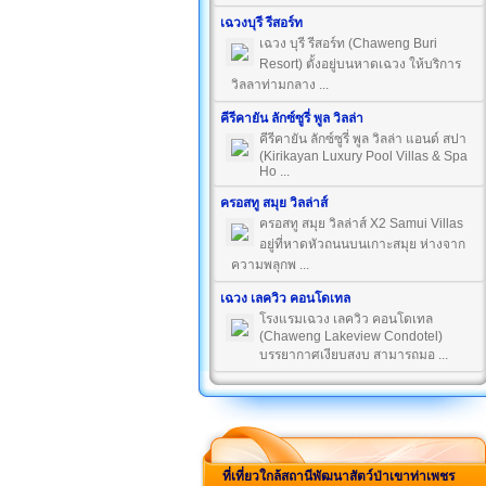
เฉวงบุรี รีสอร์ท
เฉวง บุรี รีสอร์ท (Chaweng Buri
Resort) ตั้งอยู่บนหาดเฉวง ให้บริการ
วิลลาท่ามกลาง ...
คีรีคายัน ลักซ์ซูรี่ พูล วิลล่า
คีรีคายัน ลักซ์ซูรี่ พูล วิลล่า แอนด์ สปา
(Kirikayan Luxury Pool Villas & Spa
Ho ...
ครอสทู สมุย วิลล่าส์
ครอสทู สมุย วิลล่าส์ X2 Samui Villas
อยู่ที่หาดหัวถนนบนเกาะสมุย ห่างจาก
ความพลุกพ ...
เฉวง เลควิว คอนโดเทล
โรงแรมเฉวง เลควิว คอนโดเทล
(Chaweng Lakeview Condotel)
บรรยากาศเงียบสงบ สามารถมอ ...
ที่เที่ยวใกล้สถานีพัฒนาสัตว์ป่าเขาท่าเพชร