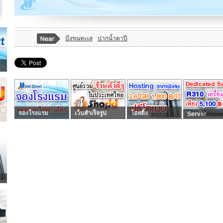
บึงขุนทะเล
ปากน้ำตาปี
จองโรงแรม
เว็บสำเร็จรูป
โฮสติ้ง
Server