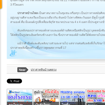
สุรินทร์ อยู่ห่างจากตัวจังหวัดสุรินทร์ประมาณ 22 กิโลเมตร ก่อนถึงที่ว่าก
3 กิโลเมตร
ปราสาทบ้านไพล
เป็นศาสนาสถานในชุมชน หรือสรุก เป็นปราสาทสมัยศิลป
อยู่บนฐานศิลาแลงเรียงเป็นแนวเดียวกัน หันหน้าไปทางทิศตะวันออก มีคูน้ำรูปต
สามองค์ คือ มีแผนผังรูปสี่เหลี่ยมจัตุรัส ขนาดประมาณ 4 x 4 เมตร มีประตูทางเข
ทับหลังของปราสาทองค์กลางและองค์ด้านทิศเหนือสลักเป็นรูป บุคคลนั่งชั
ใต้สลักเป็นรูปพระอินทร์ทรงช้างเอราวัณ ซึ่งปราสาทองค์ด้านทิศใต้พังทลายไปหม
แม้ว่าศิวลึงค์และทับหลังบางส่วนจะหายไป แต่จากเศษทับหลังที่เก็บรักษ
ปราสาทหลังนี้คงสร้างขึ้นราวพุทธศตวรรษที่ 17
ปราสาทหินบ้านพลวง
จองโรงแรม
เว็บสำเร็จรูป
โฮสติ้ง