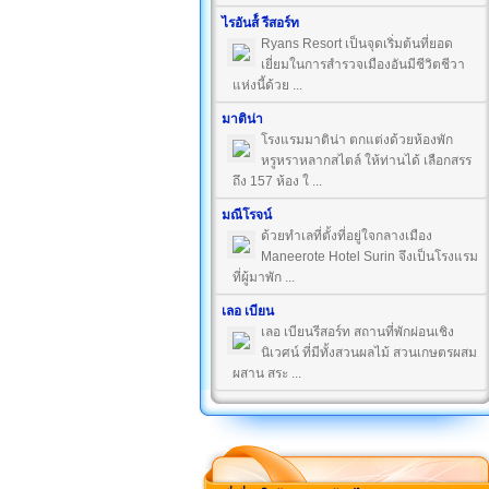
ไรอันส์์ รีสอร์ท
Ryans Resort เป็นจุดเริ่มต้นที่ยอด
เยี่ยมในการสำรวจเมืองอันมีชีวิตชีวา
แห่งนี้ด้วย ...
มาติน่า
โรงแรมมาติน่า ตกแต่งด้วยห้องพัก
หรูหราหลากสไตล์ ให้ท่านได้ เลือกสรร
ถึง 157 ห้อง ใ ...
มณีโรจน์
ด้วยทำเลที่ตั้งที่อยู่ใจกลางเมือง
Maneerote Hotel Surin จึงเป็นโรงแรม
ที่ผู้มาพัก ...
เลอ เบียน
เลอ เบียนรีสอร์ท สถานที่พักผ่อนเชิง
นิเวศน์ ที่มีทั้งสวนผลไม้ สวนเกษตรผสม
ผสาน สระ ...