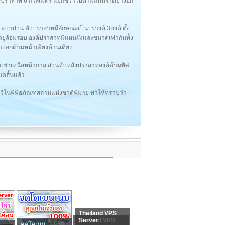
ารอำเภอปราสาท 6 กิโลเมตร แยกขวาไปตามถนนราดยางอีก
ะบาปวน ตัวปราสาทมีลักษณะเป็นปรางค์ 3องค์ ตั้ง
ัวยูล้อมรอบ องค์ปราสาทมีแผนผังและขนาดเท่ากันทั้ง
้าออกด้านหน้าเพียงด้านเดียว
นเข่าเหนือหน้ากาล ส่วนทับหลังปราสาทองค์ด้านทิศ
ดสิ้นแล้ว
าไว้ในพิพิธภัณฑสถานแห่งชาติพิมาย ทำให้ทราบว่า
Thailand VPS
Thailand VPS
Server
จดโดเมน