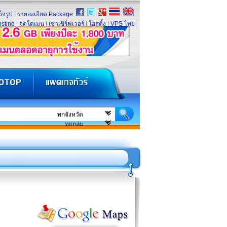
็จรูป
|
รายละเอียด Package
sting
|
จดโดเมน
|
เช่าเซิร์ฟเวอร์
|
โฮสติ้ง
|
VPS ไทย