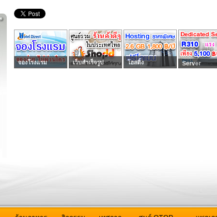
จองโรงแรม
เว็บสำเร็จรูป
โฮสติ้ง
Server