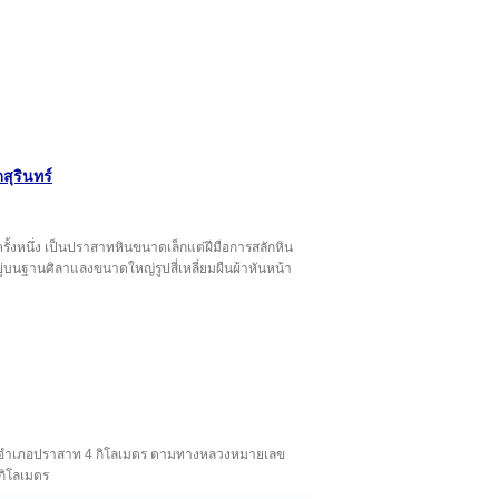
สุรินทร์
ครั้งหนึ่ง เป็นปราสาทหินขนาดเล็กแต่ฝีมือการสลักหิน
่บนฐานศิลาแลงขนาดใหญ่รูปสี่เหลี่ยมผืนผ้าหันหน้า
าการอำเภอปราสาท 4 กิโลเมตร ตามทางหลวงหมายเลข
กิโลเมตร