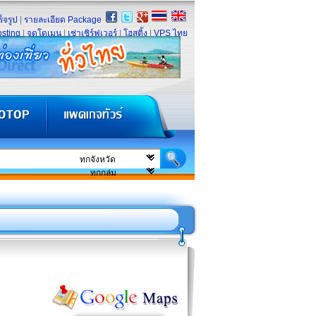
็จรูป
|
รายละเอียด Package
sting
|
จดโดเมน
|
เช่าเซิร์ฟเวอร์
|
โฮสติ้ง
|
VPS ไทย