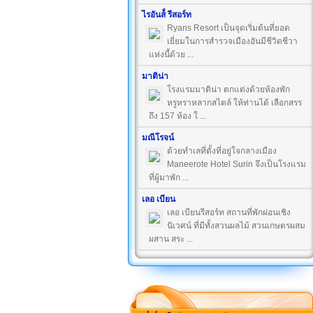
ไรอันส์์ รีสอร์ท
Ryans Resort เป็นจุดเริ่มต้นที่ยอด
เยี่ยมในการสำรวจเมืองอันมีชีวิตชีวา
แห่งนี้ด้วย ...
มาติน่า
โรงแรมมาติน่า ตกแต่งด้วยห้องพัก
หรูหราหลากสไตล์ ให้ท่านได้ เลือกสรร
ถึง 157 ห้อง ใ ...
มณีโรจน์
ด้วยทำเลที่ตั้งที่อยู่ใจกลางเมือง
Maneerote Hotel Surin จึงเป็นโรงแรม
ที่ผู้มาพัก ...
เลอ เบียน
เลอ เบียนรีสอร์ท สถานที่พักผ่อนเชิง
นิเวศน์ ที่มีทั้งสวนผลไม้ สวนเกษตรผสม
ผสาน สระ ...