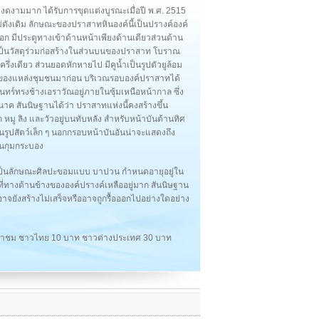
ดงามมาก ได้รับการขุดแต่งบูรณะเมื่อปี พ.ศ. 2515
่ดังเดิม ลักษณะของปราสาทหินองค์นี้เป็นปรางค์องค์
ออก มีประตูทางเข้าด้านหน้าเพียงด้านเดียวส่วนด้าน
ฐเป็นวัสดุร่วมก่อสร้างในส่วนบนของปราสาท โบราณ
รึ่งเดียว ส่วนยอดหักหายไป มีคูน้ำเป็นรูปตัวยูล้อม
ตั้งของแหล่งชุมชนมาก่อน บริเวณรอบองค์ปราสาทได้
ทร์ทรงช้างเอราวัณอยู่ภายในซุ้มเหนือหน้ากาล ซึ่ง
าค สันนิษฐานได้ว่า ปราสาทแห่งนี้คงสร้างขึ้น
ก หมู ลิง และวัวอยู่บนทับหลัง สำหรับหน้าบันด้านทิศ
รูปสัตว์เล็ก ๆ นอกกรอบหน้าบันอันน่าจะแสดงถึง
ยืนกุมกระบอง
เป็นลักษณะศิลปะขอมแบบ บาปวน กำหนดอายุอยู่ใน
ี่ทางด้านข้างขององค์ปรางค์เหลืออยู่มาก สันนิษฐาน
าจยังสร้างไม่เสร็จหรืออาจถูกรื้อออกไปอย่างใดอย่าง
าเข้าชม ชาวไทย 10 บาท ชาวต่างประเทศ 30 บาท