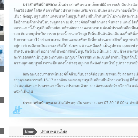
ปราสาทหินบ้านพลวง
เป็นปราสาทหินขนาดเล็กแต่ฝีมือการสลักหินประณีตง
โดยวิธีอนัสติโลซิส คือการรื้อตัวปราสาทลง เสริมความมั่นคง และประกอบขึ้นใหม
เดียว ตั้งอยู่บนฐานศิลาแลงขนาดใหญ่รูปสี่เหลี่ยมผืนผ้าหันหน้าไปทางทิศตะวัน
อื่นอีกสามด้านทำเป็นประตูหลอก องค์ปรางค์ก่อด้วยศิลาแลง หินทราย และมีอิ
สถานแห่งนี้เป็นรูปสี่เหลี่ยมย่อมุมจำหลักลายงดงามมาก แต่องค์ปรางค์เหลือเพียงค
รอบ ถัดจากคูน้ำเป็นบาราย (สระน้ำขนาดใหญ่) ที่เห็นเป็นคันดิน เดิมคงเป็นที่
รับการตกแต่งไว้อย่างสวยงาม ลักษณะของทับหลังที่พบส่วนมากสลักเป็นรูปพระอิน
อยู่ทางด้านทิศตะวันออกและทิศใต้ ส่วนทางด้านเหนือสลักเป็นรูปพระกฤษณะฆ่าน
สำหรับพระอินทร์ นอกจากนี้ช่างมักสลักเป็นรูปสัตว์เรียงเป็นแนว เช่น ช้าง กระรอ
ตะวันออกสลักเป็นรูปพระกฤษณะ ยกภูเขาโควรรธนะและเช่นเดียวกัน มีรูปสลักเป็น
ความอุดมสมบูรณ์ เพราะมีแหล่งน้ำต่างๆ อยู่มาก ที่ผนังด้านหน้ามีรูปทวารบาล
ลักษณะของปราสาทหินองค์นี้คล้ายกับปรางค์น้อยบนเขาพนมรุ้ง ลวดลาย
ราวพุทธศตวรรษที่ 16-17 จากลักษณะของฐานรูปสี่เหลี่ยมผืนผ้าขนาดใหญ่ มีพื้นท
ว่า แผนผังของปราสาทแห่งนี้น่าจะประกอบด้วยปรางค์สามองค์สร้างเรียงกัน แต่อ
หนึ่งก็เป็นได้
ปราสาทหินบ้านพลวง
เปิดให้ชมทุกวัน ระหว่างเวลา 07.30-18.00 น. ค่
ปราสาทบ้านไพล