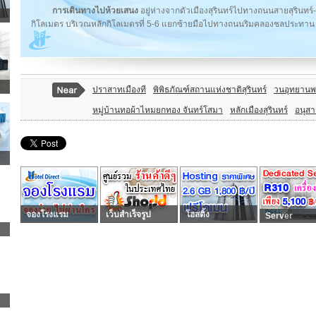
การเดินทางไปห้วยเสนง
อยู่ห่างจากตัวเมืองสุรินทร์ไปทางถนนสายสุริ
กิโลเมตร บริเวณหลักกิโลเมตรที่ 5-6 แยกซ้ายมือไปทางถนนริมคลองชลประทาน
ปราสาทเมืองที
พิพิธภัณฑ์สถานแห่งชาติสุรินทร์
วนอุทยาน
หมู่บ้านทอผ้าไหมยกทอง จันทร์โสมา
หลักเมืองสุรินทร์
อนุสา
จองโรงแรม
เว็บสำเร็จรูป
โฮสติ้ง
Server