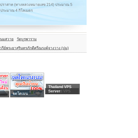
นทร์-ปราสาท (ทางหลวงหมายเลข 214) ประมาณ 5
 ประมาณ 4 กิโลเมตร
พนมสวาย
วัดบูรพาราม
วรีย์พระยาสุรินทรภักดีศรีณรงค์จางวาง (ปุม)
Thailand VPS
Thailand VPS
Server
จดโดเมน