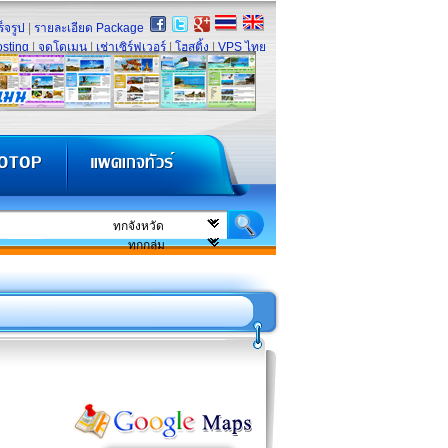
็จรูป
|
รายละเอียด Package
sting
|
จดโดเมน
|
เช่าเซิร์ฟเวอร์
|
โฮสติ้ง
|
VPS ไทย