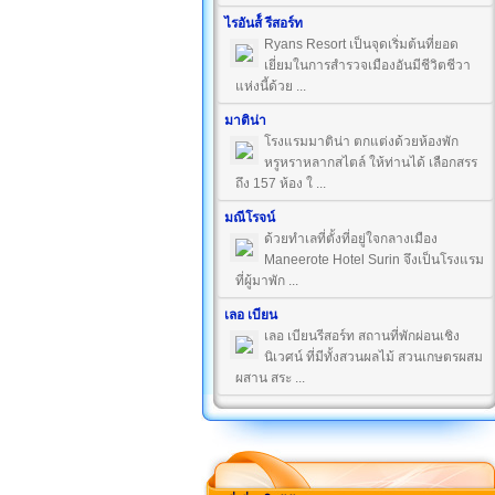
ไรอันส์์ รีสอร์ท
Ryans Resort เป็นจุดเริ่มต้นที่ยอด
เยี่ยมในการสำรวจเมืองอันมีชีวิตชีวา
แห่งนี้ด้วย ...
มาติน่า
โรงแรมมาติน่า ตกแต่งด้วยห้องพัก
หรูหราหลากสไตล์ ให้ท่านได้ เลือกสรร
ถึง 157 ห้อง ใ ...
มณีโรจน์
ด้วยทำเลที่ตั้งที่อยู่ใจกลางเมือง
Maneerote Hotel Surin จึงเป็นโรงแรม
ที่ผู้มาพัก ...
เลอ เบียน
เลอ เบียนรีสอร์ท สถานที่พักผ่อนเชิง
นิเวศน์ ที่มีทั้งสวนผลไม้ สวนเกษตรผสม
ผสาน สระ ...