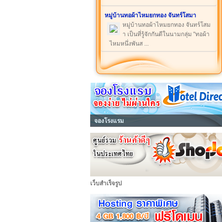
หมู่บ้านทอผ้าไหมยกทอง จันทร์โสมา
หมู่บ้านทอผ้าไหมยกทอง จันทร์โสม
า เป็นที่รู้จักกันดีในนามกลุ่ม "ทอผ้า
ไหมหนึ่งพันส ...
จองโรงแรม
เว็บสำเร็จรูป