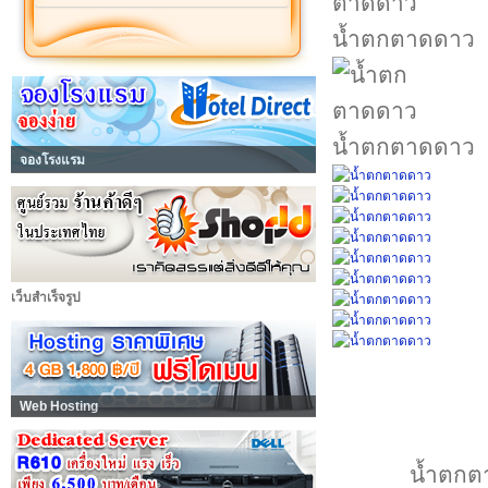
น้ำตกตาดดาว
น้ำตกตาดดาว
จองโรงแรม
เว็บสำเร็จรูป
Web Hosting
น้ำตกตา