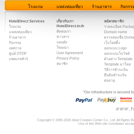
โรงแรม
แหล่งท่องเที่ยว
ร้านอาหาร
กิจกรร
สมาชิก
|
เกี่ยวกับเรา
|
ติดต่อเรา
|
แผนผัง
|
ข่าวสาร
|
User A
HotelDirect Services
เกี่ยวกับเรา
สมัครสมาชิก
HotelDirect.in.th
โรงแรม
รายละเอียด Packa
ติดต่อเรา
แหล่งท่องเที่ยว
Domain name
ข่าวสาร
ร้านอาหาร
ตรวจสอบชื่อ Dom
แผนผัง
กิจกรรม
เว็บโฮสติ้ง
โฆษณา
เทศกาล
ออกแบบ Logo
User Agreement
ศูนย์ OTOP
ออกแบบเว็บไซต์
Privacy Policy
แพคเกจทัวร์
ตัวอย่าง Template
สมาชิก
Template มาใหม่
วิธีการชำระเงิน
ยืนยันชำระเงิน
ต่ออายุ
"Our infrastructure is secured 
Copyright © 1995-2026 Ideal Creation Center Co., Ltd. All Rights 
Use of this Web site constitutes accep