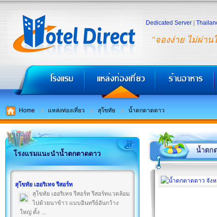
Dedicated Server
|
Thailan
"จองง่าย ไม่ผ่าน
Home
แหล่งท่องเที่ยว
สุโขทัย
น้ำตกตาดดาว
น้ำตก
โรงแรมแนะนำน้ำตกตาดดาว
สุโขทัย เฮอริเทจ รีสอร์ท
สุโขทัย เฮอริเทจ รีสอร์ท รีสอร์ทแวดล้อม
ไปด้วยนาข้าว แบบอินทรีย์อันกว้าง
ใหญ่ ตั้ง ...