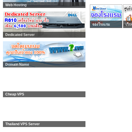
Web Hosting
จองโรงแรม
เว็บ
Dedicated Server
Domain Name
Cheap VPS
Thailand VPS Server