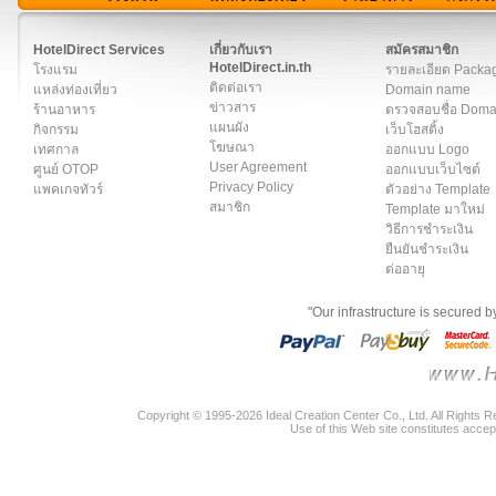
สมาชิก
|
เกี่ยวกับเรา
|
ติดต่อเรา
|
แผนผัง
|
ข่าวสาร
|
User A
HotelDirect Services
เกี่ยวกับเรา
สมัครสมาชิก
HotelDirect.in.th
โรงแรม
รายละเอียด Packa
ติดต่อเรา
แหล่งท่องเที่ยว
Domain name
ข่าวสาร
ร้านอาหาร
ตรวจสอบชื่อ Dom
แผนผัง
กิจกรรม
เว็บโฮสติ้ง
โฆษณา
เทศกาล
ออกแบบ Logo
User Agreement
ศูนย์ OTOP
ออกแบบเว็บไซต์
Privacy Policy
แพคเกจทัวร์
ตัวอย่าง Template
สมาชิก
Template มาใหม่
วิธีการชำระเงิน
ยืนยันชำระเงิน
ต่ออายุ
"Our infrastructure is secured 
Copyright © 1995-2026 Ideal Creation Center Co., Ltd. All Rights 
Use of this Web site constitutes accep