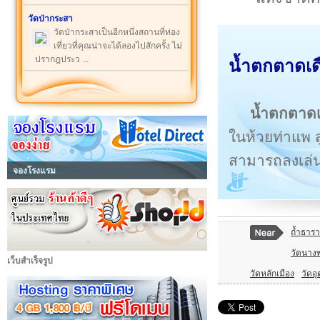
วัดป่ากระสา
วัดป่ากระสาเป็นอีกหนึ่งสถานที่ท่อง
เที่ยวที่คุณน่าจะได้ลองไปสักครั้ง ไม่
ปรากฎประว ...
น้ำตกตาดเดื
น้ำตกตาด
ในห้วยท่าแพ 
สามารถลงเล่นน
จองโรงแรม
ถ้ำธารา
วัดนาง
เว็บสำเร็จรูป
วัดหลักเมือง
วัดอุ