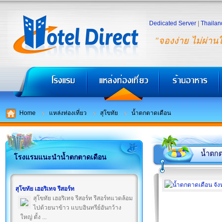
Dedicated Server
|
Thailan
"จองง่าย ไม่ผ่าน
Home
แหล่งท่องเที่ยว
สุโขทัย
น้ำตกตาดเดือน
น้ำตก
โรงแรมแนะนำน้ำตกตาดเดือน
สุโขทัย เฮอริเทจ รีสอร์ท
สุโขทัย เฮอริเทจ รีสอร์ท รีสอร์ทแวดล้อม
ไปด้วยนาข้าว แบบอินทรีย์อันกว้าง
ใหญ่ ตั้ง ...