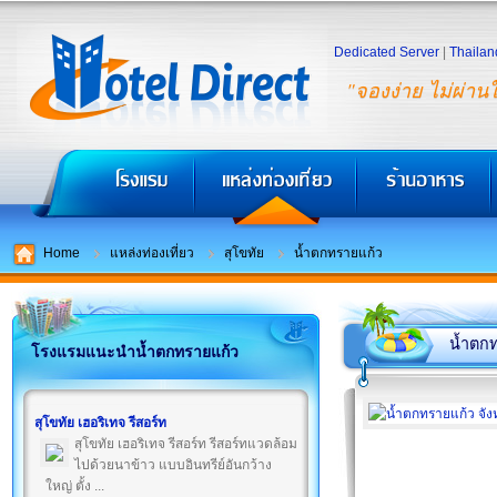
Dedicated Server
|
Thailan
"จองง่าย ไม่ผ่าน
Home
แหล่งท่องเที่ยว
สุโขทัย
น้ำตกทรายแก้ว
น้ำตก
โรงแรมแนะนำน้ำตกทรายแก้ว
สุโขทัย เฮอริเทจ รีสอร์ท
สุโขทัย เฮอริเทจ รีสอร์ท รีสอร์ทแวดล้อม
ไปด้วยนาข้าว แบบอินทรีย์อันกว้าง
ใหญ่ ตั้ง ...