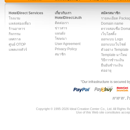
สมาชิก
|
เกี่ยวกับเรา
|
ติดต่อเรา
|
แผนผัง
|
ข่าวสาร
|
User A
HotelDirect Services
เกี่ยวกับเรา
สมัครสมาชิก
HotelDirect.in.th
โรงแรม
รายละเอียด Packa
ติดต่อเรา
แหล่งท่องเที่ยว
Domain name
ข่าวสาร
ร้านอาหาร
ตรวจสอบชื่อ Dom
แผนผัง
กิจกรรม
เว็บโฮสติ้ง
โฆษณา
เทศกาล
ออกแบบ Logo
User Agreement
ศูนย์ OTOP
ออกแบบเว็บไซต์
Privacy Policy
แพคเกจทัวร์
ตัวอย่าง Template
สมาชิก
Template มาใหม่
วิธีการชำระเงิน
ยืนยันชำระเงิน
ต่ออายุ
"Our infrastructure is secured 
Copyright © 1995-2026 Ideal Creation Center Co., Ltd. All Rights 
Use of this Web site constitutes accep