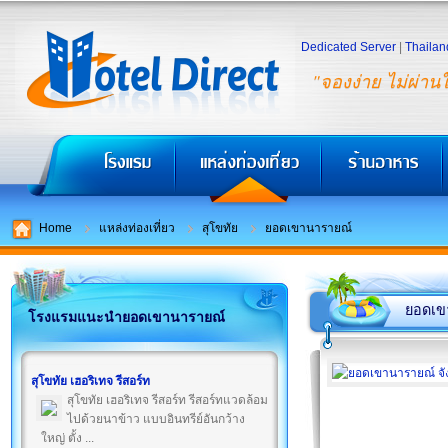
Dedicated Server
|
Thailan
"จองง่าย ไม่ผ่าน
Home
แหล่งท่องเที่ยว
สุโขทัย
ยอดเขานารายณ์
ยอดเข
โรงแรมแนะนำยอดเขานารายณ์
สุโขทัย เฮอริเทจ รีสอร์ท
สุโขทัย เฮอริเทจ รีสอร์ท รีสอร์ทแวดล้อม
ไปด้วยนาข้าว แบบอินทรีย์อันกว้าง
ใหญ่ ตั้ง ...