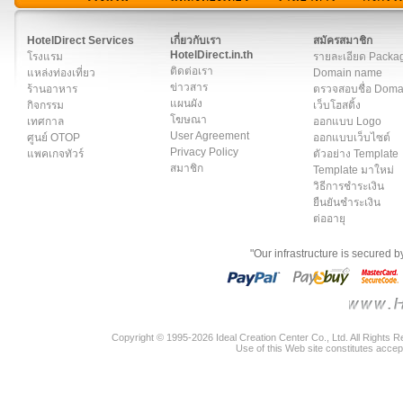
สมาชิก
|
เกี่ยวกับเรา
|
ติดต่อเรา
|
แผนผัง
|
ข่าวสาร
|
User A
HotelDirect Services
เกี่ยวกับเรา
สมัครสมาชิก
HotelDirect.in.th
โรงแรม
รายละเอียด Packa
ติดต่อเรา
แหล่งท่องเที่ยว
Domain name
ข่าวสาร
ร้านอาหาร
ตรวจสอบชื่อ Dom
แผนผัง
กิจกรรม
เว็บโฮสติ้ง
โฆษณา
เทศกาล
ออกแบบ Logo
User Agreement
ศูนย์ OTOP
ออกแบบเว็บไซต์
Privacy Policy
แพคเกจทัวร์
ตัวอย่าง Template
สมาชิก
Template มาใหม่
วิธีการชำระเงิน
ยืนยันชำระเงิน
ต่ออายุ
"Our infrastructure is secured 
Copyright © 1995-2026 Ideal Creation Center Co., Ltd. All Rights 
Use of this Web site constitutes accep