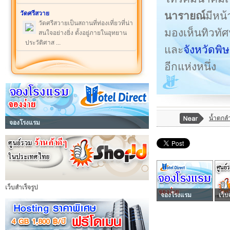
นารายณ์
มีหน
วัดศรีสวาย
วัดศรีสวายเป็นสถานที่ท่องเที่ยวที่น่า
มองเห็นทิวทั
สนใจอย่างยิ่ง ตั้งอยู่ภายในอุทยาน
ประวัติศาส ...
และ
จังหวัดพิ
อีกแห่งหนึ่ง
น้ำตกลำ
จองโรงแรม
เว็บสำเร็จรูป
จองโรงแรม
เว็บ