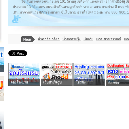
ใช้เส้นทางหลวงหมายเลข 101 (สายสุโขทัย-กำแพงเพชร) จากตัว
เมืองสุโข
ประมาณ 13 กิโลเมตร ถนนเข้าเป็นทางลูกรังสลับทางลาดยางบางช่วง มี หน่วยพิทัก
เดินเท้าจากหน่วยพิทักษ์อุทยานฯ ขึ้นไปตาม ธารน้ำไหล มีระยะ ทาง 880, 960,
น้ำตกลำเกลียว
น้ำตกสายรุ้ง
เบิกภัย
ยอดเขานารายณ์
ยอ
จองโรงแรม
เว็บสำเร็จรูป
โฮสติ้ง
Server