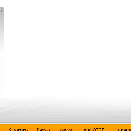
ว
ร้านอาหาร
กิจกรรม
เทศกาล
ศูนย์ OTOP
แพคเกจ