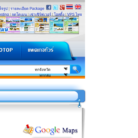
็จรูป
|
รายละเอียด Package
sting
|
จดโดเมน
|
เช่าเซิร์ฟเวอร์
|
โฮสติ้ง
|
VPS ไทย