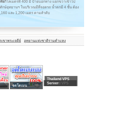
ทัย
กิโลเมตรที่ 400 มี ป้ายบอกทาง แยกขวาเข้าไป
ษ์อุทยานฯ ในบริเวณมีที่จอดรถ น้ำตกมี 4 ชั้น ต้อง
 1,160 และ 1,200 เมตร ตามลำดับ
ดเขาพระเจดีย์
อุทยานแห่งชาติรามคำแหง
Thailand VPS
Thailand VPS
Server
จดโดเมน