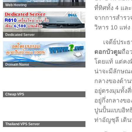
Web Hosting
ที่ทิศทั้ง 4 
จากการสำรวจ 
วิหาร 10 แห่ง
Dedicated Server
เจดีย์ประ
ดอกบัวตูม
ถือ
โดยแท้ แต่คงม
Domain Name
น่าจะมีลักษณะเ
กลางของด้านทั
อยู่ตรงมุมทั้งส
Cheap VPS
อยู่กึ่งกลางข
ปูนปั้นแบบอิท
ท่าอัญชุลี เ
Thailand VPS Server