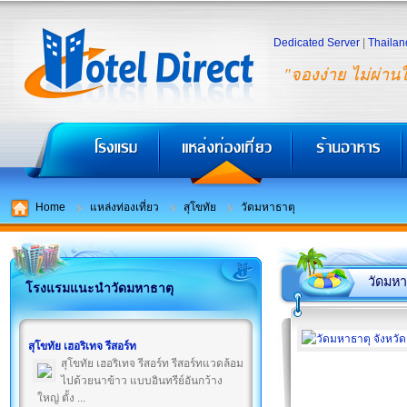
Dedicated Server
|
Thailan
"จองง่าย ไม่ผ่าน
Home
แหล่งท่องเที่ยว
สุโขทัย
วัดมหาธาตุ
วัดมหา
โรงแรมแนะนำวัดมหาธาตุ
สุโขทัย เฮอริเทจ รีสอร์ท
สุโขทัย เฮอริเทจ รีสอร์ท รีสอร์ทแวดล้อม
ไปด้วยนาข้าว แบบอินทรีย์อันกว้าง
ใหญ่ ตั้ง ...