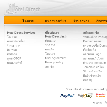
โรงแรม
แหล่งท่องเที่ยว
ร้านอาหาร
กิจกรร
สมาชิก
|
เกี่ยวกับเรา
|
ติดต่อเรา
|
แผนผัง
|
ข่าวสาร
|
User A
HotelDirect Services
เกี่ยวกับเรา
สมัครสมาชิก
HotelDirect.in.th
โรงแรม
รายละเอียด Packa
ติดต่อเรา
แหล่งท่องเที่ยว
Domain name
ข่าวสาร
ร้านอาหาร
ตรวจสอบชื่อ Dom
แผนผัง
กิจกรรม
เว็บโฮสติ้ง
โฆษณา
เทศกาล
ออกแบบ Logo
User Agreement
ศูนย์ OTOP
ออกแบบเว็บไซต์
Privacy Policy
แพคเกจทัวร์
ตัวอย่าง Template
สมาชิก
Template มาใหม่
วิธีการชำระเงิน
ยืนยันชำระเงิน
ต่ออายุ
"Our infrastructure is secured 