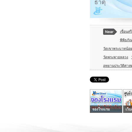
ธาตุ
เขื่อนส
พิพิธภั
วัดเขาพระบาทน้อ
วัดพระพายหลวง
อุทยานประวัติศาสต
จองโรงแรม
เว็บ