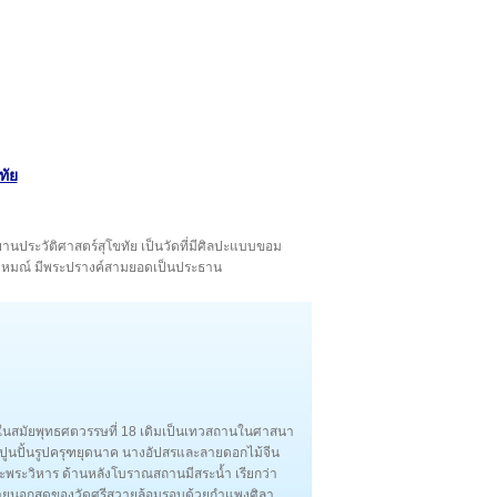
ทัย
ุทยานประวัติศาสตร์สุโขทัย เป็นวัดที่มีศิลปะแบบขอม
ราหมณ์ มีพระปรางค์สามยอดเป็นประธาน
งในสมัยพุทธศตวรรษที่ 18 เดิมเป็นเทวสถานในศาสนา
ปูนปั้นรูปครุฑยุดนาค นางอัปสรและลายดอกไม้จีน
และพระวิหาร ด้านหลังโบราณสถานมีสระน้ำ เรียกว่า
 ภายนอกสุดของวัดศรีสวายล้อมรอบด้วยกำแพงศิลา