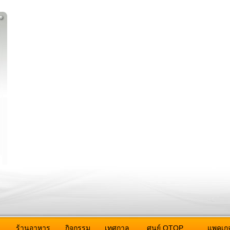
ว
ร้านอาหาร
กิจกรรม
เทศกาล
ศูนย์ OTOP
แพคเกจ