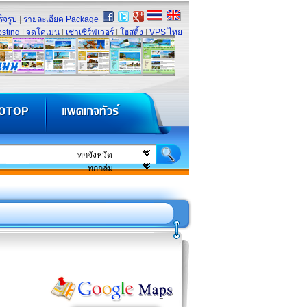
็จรูป
|
รายละเอียด Package
sting
|
จดโดเมน
|
เช่าเซิร์ฟเวอร์
|
โฮสติ้ง
|
VPS ไทย