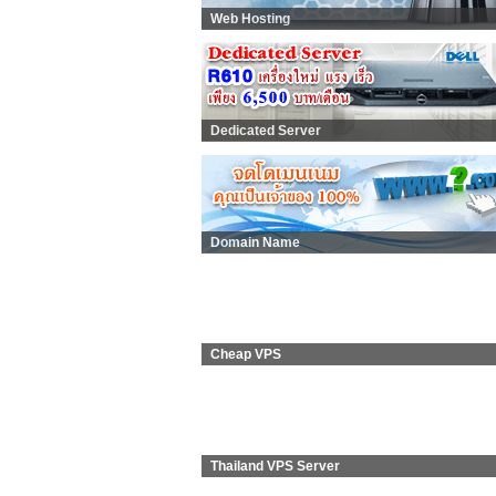
Web Hosting
Dedicated Server
Domain Name
Cheap VPS
Thailand VPS Server