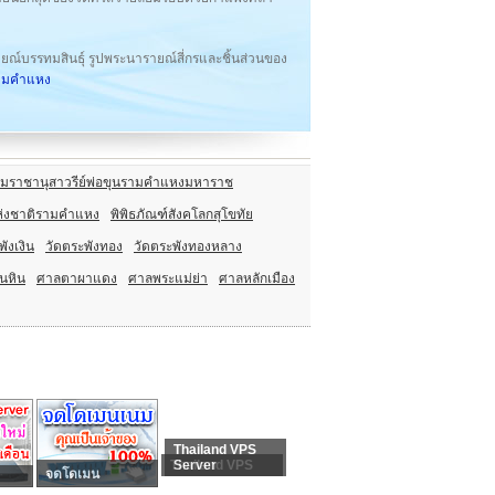
ายณ์บรรทมสินธุ์ รูปพระนารายณ์สี่กรและชิ้นส่วนของ
รามคำแหง
มราชานุสาวรีย์พ่อขุนรามคำแหงมหาราช
ห่งชาติรามคำแหง
พิพิธภัณฑ์สังคโลกสุโขทัย
พังเงิน
วัดตระพังทอง
วัดตระพังทองหลาง
นหิน
ศาลตาผาแดง
ศาลพระแม่ย่า
ศาลหลักเมือง
Thailand VPS
Thailand VPS
Server
จดโดเมน