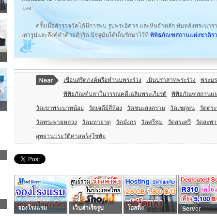
แลง
ครั้งเมื่อสำรวจวัดได้มีการพบ รูปพระอิศวร และหินจำหลัก ทับหลังพระนาร
เทวรูปและลึงค์ทำด้วยสำริด ปัจจุบันได้เก็บรักษาไว้ที่
พิพิธภัณฑสถานแห่งชาติ
เขื่อนสรีดภงค์หรือทำนบพระร่วง
เนินปราสาทพระร่วง
พระบร
พิพิธภัณฑ์ปลาในวรรณคดีเฉลิมพระเกียรติ
พิพิธภัณฑสถานแ
วัดเขาพระบาทน้อย
วัดเจดีย์สี่ห้อง
วัดชนะสงคราม
วัดเชตุพน
วัดตระ
วัดพระพายหลวง
วัดมหาธาตุ
วัดมังกร
วัดศรีชุม
วัดสระศรี
วัดสะพา
อุทยานประวัติศาสตร์สุโขทัย
จองโรงแรม
เว็บสำเร็จรูป
โฮสติ้ง
Server