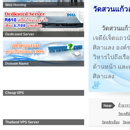
Web Hosting
วัดสวนแก้วอ
วัดสวนแก้
Dedicated Server
เจดีย์เจ็ดแถ
ศิลาแลง องค์
วิหารไปถึงเรื
Domain Name
ด้านหน้า และด
ศิลาแลง
Cheap VPS
ถ้ำธารา
วัดเจดีย
วัดหลักเมือง
วัดอุ
Thailand VPS Server