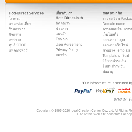
สมาชิก
|
เกี่ยวกับเรา
|
ติดต่อเรา
|
แผนผัง
|
ข่าวสาร
|
User A
HotelDirect Services
เกี่ยวกับเรา
สมัครสมาชิก
HotelDirect.in.th
โรงแรม
รายละเอียด Packa
ติดต่อเรา
แหล่งท่องเที่ยว
Domain name
ข่าวสาร
ร้านอาหาร
ตรวจสอบชื่อ Dom
แผนผัง
กิจกรรม
เว็บโฮสติ้ง
โฆษณา
เทศกาล
ออกแบบ Logo
User Agreement
ศูนย์ OTOP
ออกแบบเว็บไซต์
Privacy Policy
แพคเกจทัวร์
ตัวอย่าง Template
สมาชิก
Template มาใหม่
วิธีการชำระเงิน
ยืนยันชำระเงิน
ต่ออายุ
"Our infrastructure is secured 
Copyright © 1995-2026 Ideal Creation Center Co., Ltd. All Rights 
Use of this Web site constitutes accep