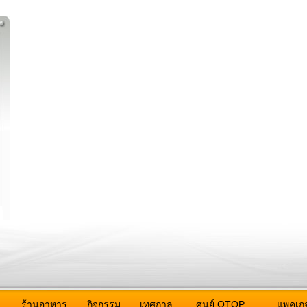
ว
ร้านอาหาร
กิจกรรม
เทศกาล
ศูนย์ OTOP
แพคเกจ