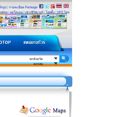
็จรูป
|
รายละเอียด Package
sting
|
จดโดเมน
|
เช่าเซิร์ฟเวอร์
|
โฮสติ้ง
|
VPS ไทย