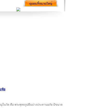
ขทัย
ำคัญในวัด คือ พระพุทธรูปยืนปางประทานอภัย มีขนาด