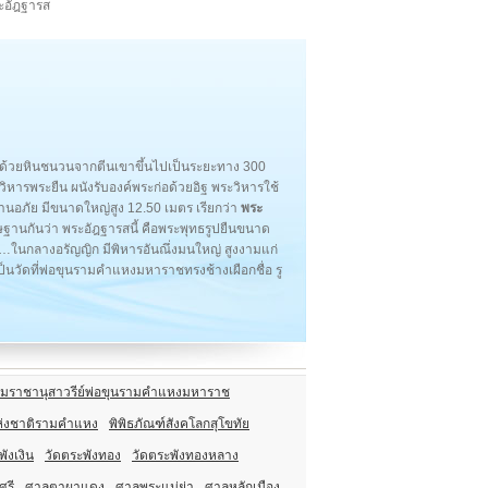
ระอัฎฐารส
ูลาดด้วยหินชนวนจากตีนเขาขึ้นไปเป็นระยะทาง 300
ิหารพระยืน ผนังรับองค์พระก่อด้วยอิฐ พระวิหารใช้
านอภัย มีขนาดใหญ่สูง 12.50 เมตร เรียกว่า
พระ
ษฐานกันว่า พระอัฎฐารสนี้ คือพระพุทธรูปยืนขนาด
 "…ในกลางอรัญญิก มีพิหารอันณึ่งมนใหญ่ สูงงามแก่
เป็นวัดที่พ่อขุนรามคำแหงมหาราชทรงช้างเผือกชื่อ รู
มราชานุสาวรีย์พ่อขุนรามคำแหงมหาราช
ห่งชาติรามคำแหง
พิพิธภัณฑ์สังคโลกสุโขทัย
พังเงิน
วัดตระพังทอง
วัดตระพังทองหลาง
ศรี
ศาลตาผาแดง
ศาลพระแม่ย่า
ศาลหลักเมือง