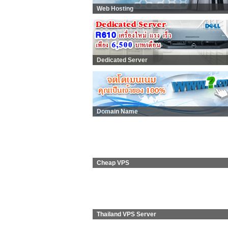
Web Hosting
Dedicated Server
Domain Name
Cheap VPS
Thailand VPS Server