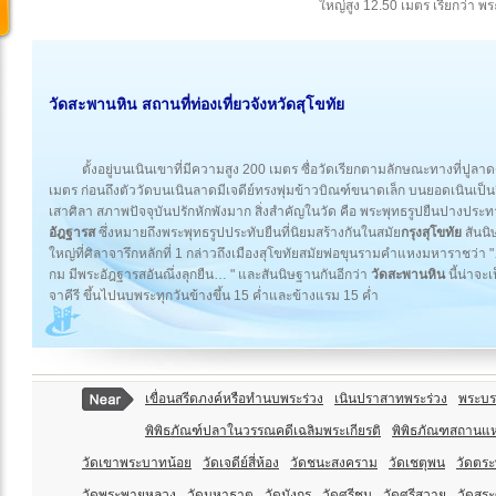
ใหญ่สูง 12.50 เมตร เรียกว่า พ
วัดสะพานหิน สถานที่ท่องเที่ยว
จังหวัดสุโขทัย
ตั้งอยู่บนเนินเขาที่มีความสูง 200 เมตร ซื่อวัดเรียกตามลักษณะทางที่ป
เมตร ก่อนถึงตัววัดบนเนินลาดมีเจดีย์ทรงพุ่มข้าวบิณฑ์ขนาดเล็ก บนยอดเนินเป็นว
เสาศิลา สภาพปัจจุบันปรักหักพังมาก สิ่งสำคัญในวัด คือ พระพุทธรูปยืนปางประท
อัฎฐารส
ซึ่งหมายถึงพระพุทธรูปประทับยืนที่นิยมสร้างกันในสมัย
กรุงสุโขทัย
สันนิ
ใหญ่ที่ศิลาจารึกหลักที่ 1 กล่าวถึงเมืองสุโขทัยสมัยพ่อขุนรามคำแหงมหาราชว่า
กม มีพระอัฎฐารสอันณึ่งลุกยืน… " และสันนิษฐานกันอีกว่า
วัดสะพานหิน
นี้น่าจะ
จาคีรี ขึ้นไปนบพระทุกวันข้างขึ้น 15 ค่ำและข้างแรม 15 ค่ำ
เขื่อนสรีดภงค์หรือทำนบพระร่วง
เนินปราสาทพระร่วง
พระบร
พิพิธภัณฑ์ปลาในวรรณคดีเฉลิมพระเกียรติ
พิพิธภัณฑสถานแ
วัดเขาพระบาทน้อย
วัดเจดีย์สี่ห้อง
วัดชนะสงคราม
วัดเชตุพน
วัดตระ
วัดพระพายหลวง
วัดมหาธาตุ
วัดมังกร
วัดศรีชุม
วัดศรีสวาย
วัดสระ