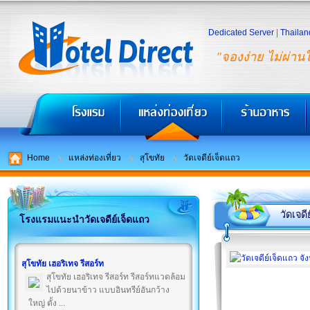
Dedicated Server
|
Thailan
"จองง่าย ไม่ผ่าน
Home
แหล่งท่องเที่ยว
สุโขทัย
วัดเจดีย์เจ็ดแถว
วัดเจดี
โรงแรมแนะนำวัดเจดีย์เจ็ดแถว
สุโขทัย เฮอริเทจ รีสอร์ท
สุโขทัย เฮอริเทจ รีสอร์ท รีสอร์ทแวดล้อม
ไปด้วยนาข้าว แบบอินทรีย์อันกว้าง
ใหญ่ ตั้ง ...