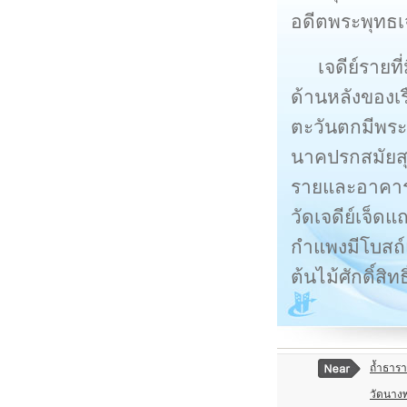
อดีตพระพุทธเจ
เจดีย์รายท
ด้านหลังของเร
ตะวันตกมีพระ
นาคปรกสมัยสุโ
รายและอาคารขน
วัดเจดีย์เจ็ด
กำแพงมีโบสถ์แล
ต้นไม้ศักดิ์สิ
ถ้ำธารา
วัดนาง