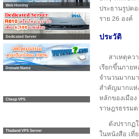
Web Hosting
ประธานรูปดอกบ
ราย 26 องค์
ประวัติ
Dedicated Server
สาเหตุความเ
เรียกขึ้นภายห
Domain Name
จำนวนมากมายห
สำคัญมากแห่งห
หลักของเมือง โ
Cheap VPS
ราษฎรธรรมดาจะ
ดังปรากฏใ
Thailand VPS Server
ในหนังสือ เที่