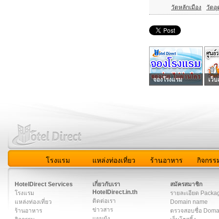
วัดหลักเมือง
วัดอุ
จองโรงแรม
เว็บ
โรงแรม
แหล่งท่องเที่ยว
ร้านอาหาร
กิจกรร
สมาชิก
|
เกี่ยวกับเรา
|
ติดต่อเรา
|
แผนผัง
|
ข่าวสาร
|
User A
HotelDirect Services
เกี่ยวกับเรา
สมัครสมาชิก
HotelDirect.in.th
โรงแรม
รายละเอียด Packa
ติดต่อเรา
แหล่งท่องเที่ยว
Domain name
ข่าวสาร
ร้านอาหาร
ตรวจสอบชื่อ Dom
แผนผัง