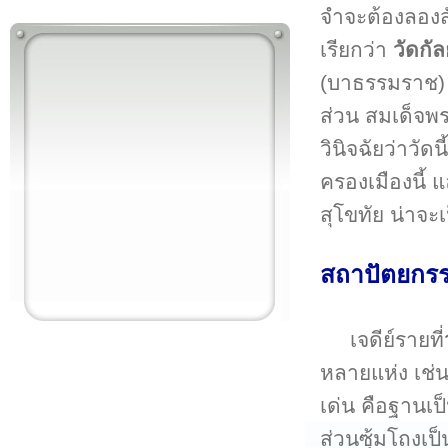
จำจะต้องลองสั
เรียกว่า
วัดกัล
(บาธรรมราช) เป
ส่วน สมเด็จพ
วินิจฉัยว่าวัด
ครองเมืองนี้ 
สุโขทัย น่าจะ
สถาปัตยกร
เจดีย์รายที่
หลายแห่ง เช่น
เด่น คือฐานเป็
ส่วนซุ้มโถงเป