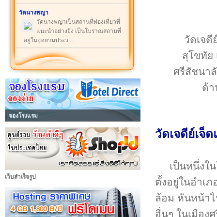
วัดนางพญา
วัดนางพญาเป็นสถานที่ท่องเที่ยวที่
แนะนำอย่างยิ่ง เป็นโบราณสถานที่
วัดเจดี
อยู่ในอุทยานประว ...
สุโขทัย
ศรีสัชนาลั
ด้า
จองโรงแรม
วัดเจดีย์เจ็
เป็นหนึ่ง
เว็บสำเร็จรูป
ตั้งอยู่ในอำเ
ล้อม หันหน้าไ
อื่นๆ ในเมือง