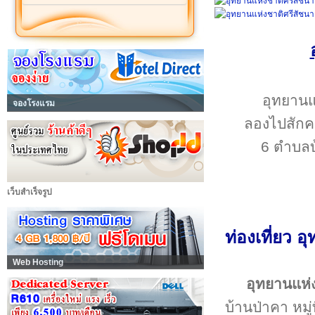
อุทยานแห
จองโรงแรม
ลองไปสักครั
6 ตำบลบ
เว็บสำเร็จรูป
ท่องเที่ยว 
Web Hosting
อุทยานแห่ง
บ้านป่าคา หมู