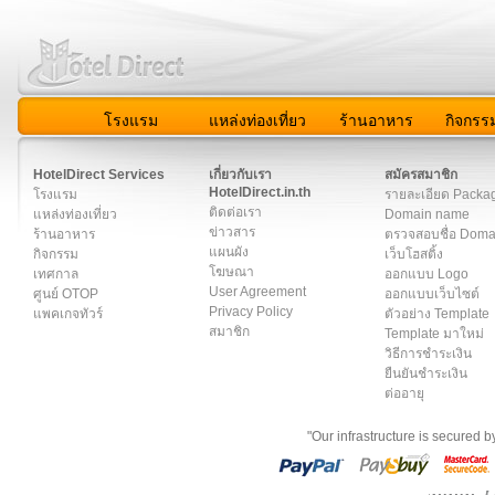
โรงแรม
แหล่งท่องเที่ยว
ร้านอาหาร
กิจกรร
สมาชิก
|
เกี่ยวกับเรา
|
ติดต่อเรา
|
แผนผัง
|
ข่าวสาร
|
User A
HotelDirect Services
เกี่ยวกับเรา
สมัครสมาชิก
HotelDirect.in.th
โรงแรม
รายละเอียด Packa
ติดต่อเรา
แหล่งท่องเที่ยว
Domain name
ข่าวสาร
ร้านอาหาร
ตรวจสอบชื่อ Dom
แผนผัง
กิจกรรม
เว็บโฮสติ้ง
โฆษณา
เทศกาล
ออกแบบ Logo
User Agreement
ศูนย์ OTOP
ออกแบบเว็บไซต์
Privacy Policy
แพคเกจทัวร์
ตัวอย่าง Template
สมาชิก
Template มาใหม่
วิธีการชำระเงิน
ยืนยันชำระเงิน
ต่ออายุ
"Our infrastructure is secured 