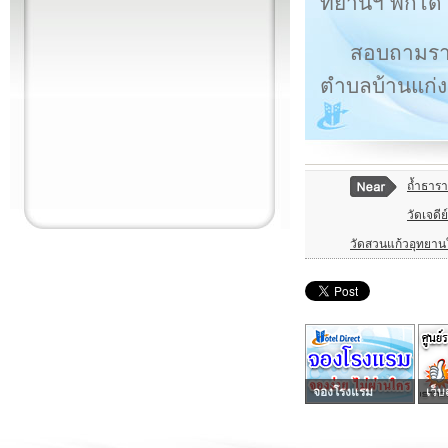
ทยานฯ พักได้
สอบถามรายล
ตำบลบ้านแก่ง
ถ้ำธารา
วัดเจดีย
วัดสวนแก้วอุทยาน
จองโรงแรม
เว็บ