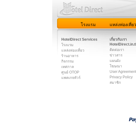
โรงแรม
แหล่งท่องเที่ย
สมาชิก
|
เกี่ยวกับเรา
|
ติด
HotelDirect Services
เกี่ยวกับเรา
HotelDirect.in.t
โรงแรม
ติดต่อเรา
แหล่งท่องเที่ยว
ข่าวสาร
ร้านอาหาร
แผนผัง
กิจกรรม
โฆษณา
เทศกาล
User Agreemen
ศูนย์ OTOP
Privacy Policy
แพคเกจทัวร์
สมาชิก