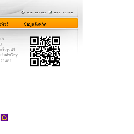
ทัวร์
ข้อมูลจังหวัด
.th
ูป
เร็จรูปฟรี
เว็บสำเร็จรูป
งร้านค้า