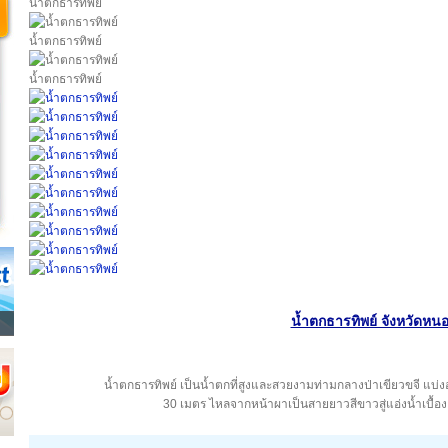
น้ำตกธารทิพย์
น้ำตกธารทิพย์
น้ำตกธารทิพย์
น้ำตกธารทิพย์ จังหวัดหน
น้ำตกธารทิพย์ เป็นน้ำตกที่สูงและสวยงามท่ามกลางป่าเขียวขจี แบ่ง
30 เมตร ไหลจากหน้าผาเป็นสายยาวสีขาวสู่แอ่งน้ำเบื้องล