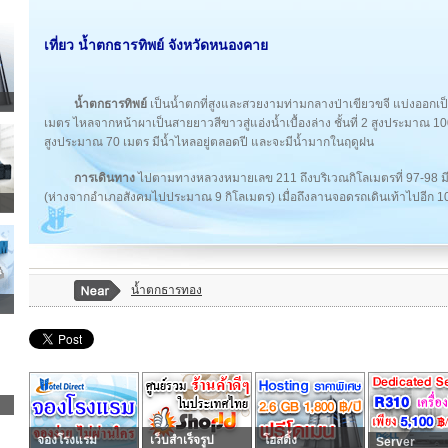
เที่ยว น้ำตกธารทิพย์ จังหวัดหนองคาย
น้ำตกธารทิพย์
เป็นน้ำตกที่สูงและสวยงามท่ามกลางป่าเขียวขจี แบ่งออกเป็
เมตร ไหลจากหน้าผาเป็นสายยาวสีขาวสู่แอ่งน้ำเบื้องล่าง ชั้นที่ 2 สูงประมาณ 100
สูงประมาณ 70 เมตร มีน้ำไหลอยู่ตลอดปี และจะมีน้ำมากในฤดูฝน
การเดินทาง
ไปตามทางหลวงหมายเลข 211 ถึงบริเวณกิโลเมตรที่ 97-98 มี
(ห่างจากอำเภอสังคมไปประมาณ 9 กิโลเมตร) เมื่อถึงลานจอดรถเดินเท้าไปอีก 1
น้ำตกธารทอง
จองโรงแรม
เว็บสำเร็จรูป
โฮสติ้ง
Server