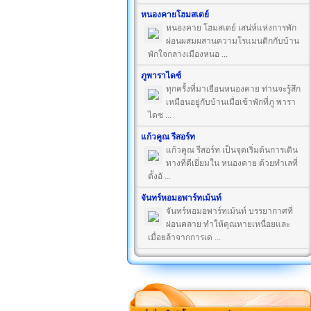
หนองคายโฮมสเตย์
หนองคาย โฮมสเตย์ เสน่ห์แห่งการพัก
ผ่อนผสมผสานความโรแมนติกกับบ้าน
พักใจกลางเมืองหนอ ...
ภูพาราไดซ์
ทุกครั้งที่มาเยือนหนองคาย ท่านจะรู้สึก
เหมือนอยู่กับบ้านเมื่อเข้าพักที่ภู พารา
ไดซ ...
แก้วคูณ รีสอร์ท
แก้วคูณ รีสอร์ท เป็นจุดเริ่มต้นการเดิน
ทางที่ดีเยี่ยมใน หนองคาย ด้วยทำเลที่
ตั้งอั ...
จันทร์หอมอพาร์ทเม้นท์
จันทร์หอมอพาร์ทเม้นท์ บรรยากาศที่
ผ่อนคลาย ทำให้คุณหายเหนื่อยและ
เมื่อยล้าจากการเด ...