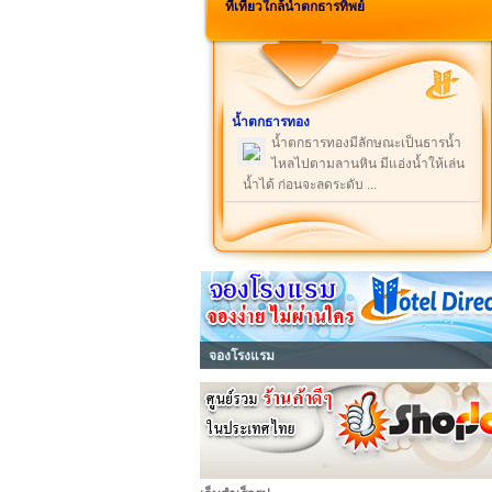
ที่เที่ยวใกล้น้ำตกธารทิพย์
น้ำตกธารทอง
น้ำตกธารทองมีลักษณะเป็นธารน้ำ
ไหลไปตามลานหิน มีแอ่งน้ำให้เล่น
น้ำได้ ก่อนจะลดระดับ ...
จองโรงแรม