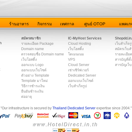
ว
ร้านอาหาร
กิจกรรม
เทศกาล
ศูนย์ OTOP
แพคเกจ
ต่อเรา
|
แผนผัง
|
ข่าวสาร
|
User Agreement
|
Privacy Policy
|
โฆษณา
สมัครสมาชิก
IC-MyHost Services
Shopdd.in
h
รายละเอียด Package
Cloud Hosting
เว็บสำเร็จร
Domain name
เว็บโฮสติ้ง
สมัครเว็บสำ
ตรวจสอบชื่อ Domain name
โดเมนเนม
รายละเอียด
เว็บโฮสติ้ง
VPS
สารบัญที่ตั้
ออกแบบ Logo
Cloud Server
สารบัญเว็บ
t
ออกแบบเว็บไซต์
เช่าเซิร์ฟเวอร์
ตัวอย่าง Template
Dedicated Server
Template มาใหม่
ออกแบบเว็บไซต์
วิธีการชำระเงิน
เว็บสำเร็จรูป
ยืนยันชำระเงิน
ต่ออายุ
"Our infrastructure is secured by
Thailand Dedicated Server
expertise since 2004."