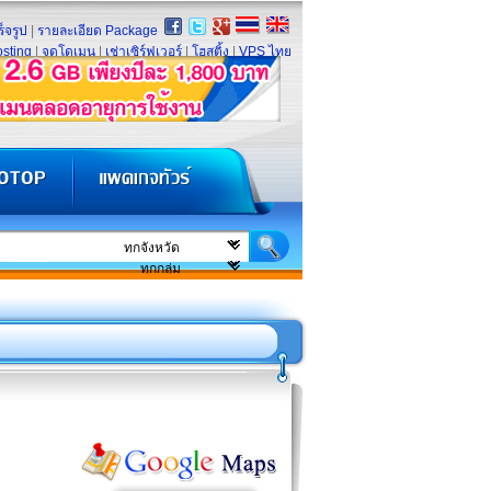
็จรูป
|
รายละเอียด Package
sting
|
จดโดเมน
|
เช่าเซิร์ฟเวอร์
|
โฮสติ้ง
|
VPS ไทย