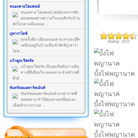
หนองคายโฮมสเตย์
หนองคาย โฮมสเตย์ เสน่ห์แห่งการพัก
ผ่อนผสมผสานความโรแมนติกกับบ้าน
พักใจกลางเมืองหนอ ...
ภูพาราไดซ์
ทุกครั้งที่มาเยือนหนองคาย ท่านจะรู้สึก
Rating : 9/10
เหมือนอยู่กับบ้านเมื่อเข้าพักที่ภู พารา
ไดซ ...
แก้วคูณ รีสอร์ท
แก้วคูณ รีสอร์ท เป็นจุดเริ่มต้นการเดิน
บั้งไฟพญานาค
ทางที่ดีเยี่ยมใน หนองคาย ด้วยทำเลที่
ตั้งอั ...
จันทร์หอมอพาร์ทเม้นท์
จันทร์หอมอพาร์ทเม้นท์ บรรยากาศที่
ผ่อนคลาย ทำให้คุณหายเหนื่อยและ
บั้งไฟพญานาค
เมื่อยล้าจากการเด ...
บั้งไฟพญานาค