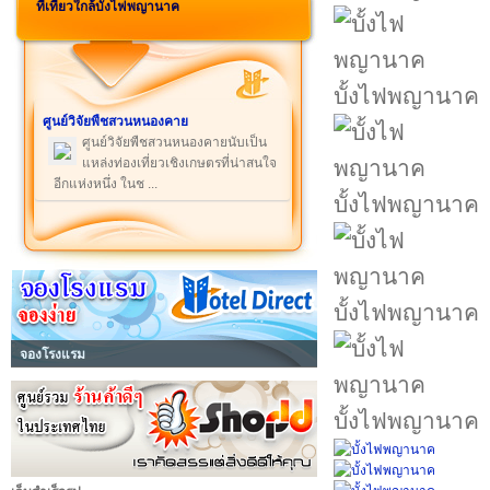
ที่เที่ยวใกล้บั้งไฟพญานาค
บั้งไฟพญานาค
ศูนย์วิจัยพืชสวนหนองคาย
ศูนย์วิจัยพืชสวนหนองคายนับเป็น
แหล่งท่องเที่ยวเชิงเกษตรที่น่าสนใจ
อีกแห่งหนึ่ง ในช ...
บั้งไฟพญานาค
บั้งไฟพญานาค
จองโรงแรม
บั้งไฟพญานาค