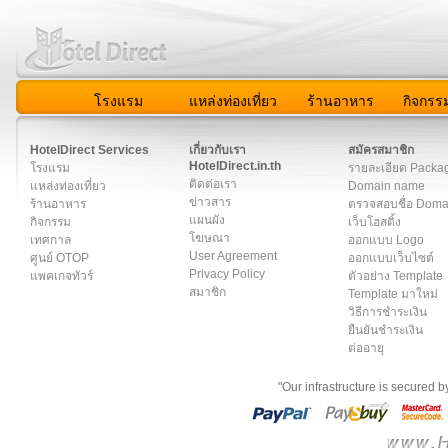
โรงแรม
แหล่งท่องเที่ยว
ร้านอาหาร
กิจกรร
สมาชิก
|
เกี่ยวกับเรา
|
ติดต่อเรา
|
แผนผัง
|
ข่าวสาร
|
User A
HotelDirect Services
เกี่ยวกับเรา
สมัครสมาชิก
HotelDirect.in.th
โรงแรม
รายละเอียด Packa
ติดต่อเรา
แหล่งท่องเที่ยว
Domain name
ข่าวสาร
ร้านอาหาร
ตรวจสอบชื่อ Dom
แผนผัง
กิจกรรม
เว็บโฮสติ้ง
โฆษณา
เทศกาล
ออกแบบ Logo
User Agreement
ศูนย์ OTOP
ออกแบบเว็บไซต์
Privacy Policy
แพคเกจทัวร์
ตัวอย่าง Template
สมาชิก
Template มาใหม่
วิธีการชำระเงิน
ยืนยันชำระเงิน
ต่ออายุ
"Our infrastructure is secured 