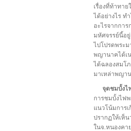
เรื่องที่ท้าทา
ได้อย่างไร ทำ
อะไรจากการกร
มหัศจรรย์นี้อ
ไปโปรดพระมาร
พญานาคได้เนร
ได้ฉลองสมโภช
มาเหล่าพญานา
จุดชมบั้
การชมบั้งไฟพญา
แนวโน้มการเก
ปรากฏให้เห็นว
ในจ.หนองคายเกิ