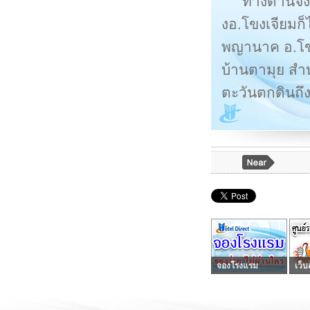
ทางด้านจั
งอ.โขงเจียมก็
พญานาค อ.โขงเ
บ้านตามุย สำ
ตะวันตกดินถ
จองโรงแรม
เว็บ