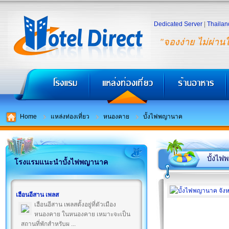
Dedicated Server
|
Thailan
"จองง่าย ไม่ผ่าน
Home
แหล่งท่องเที่ยว
หนองคาย
บั้งไฟพญานาค
บั้งไ
โรงแรมแนะนำบั้งไฟพญานาค
เฮือนอีสาน เพลส
เฮือนอีสาน เพลสตั้งอยู่ที่ตัวเมือง
หนองคาย ในหนองคาย เหมาะจะเป็น
สถานที่พักสำหรับผ ...