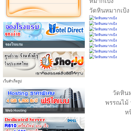
วัดหินหมากเป้ง
จองโรงแรม
เว็บสำเร็จรูป
วัดหินห
พรรณไม้ บ
Web Hosting
หน