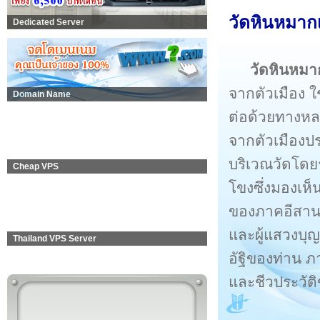
วัดหินหมาก
Dedicated Server
วัดหินหมาก
จากตัวเมือง 
Domain Name
ต่อด้วยทางหล
จากตัวเมืองปร
บริเวณวัดโดยร
Cheap VPS
โขงซึ่งมองเห็
ของภาคอีสาน ได
และผู้แสวงบุญ
Thailand VPS Server
อัฐิของท่าน ภ
และชีวประวัติ