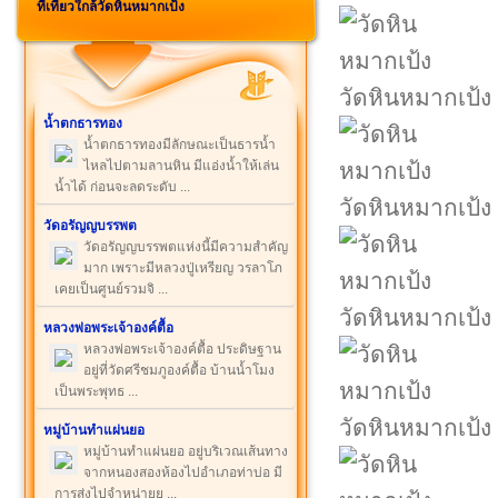
ที่เที่ยวใกล้วัดหินหมากเป้ง
วัดหินหมากเป้ง
น้ำตกธารทอง
น้ำตกธารทองมีลักษณะเป็นธารน้ำ
ไหลไปตามลานหิน มีแอ่งน้ำให้เล่น
น้ำได้ ก่อนจะลดระดับ ...
วัดหินหมากเป้ง
วัดอรัญญบรรพต
วัดอรัญญบรรพตแห่งนี้มีความสำคัญ
มาก เพราะมีหลวงปู่เหรียญ วรลาโภ
เคยเป็นศูนย์รวมจิ ...
วัดหินหมากเป้ง
หลวงพ่อพระเจ้าองค์ตื้อ
หลวงพ่อพระเจ้าองค์ตื้อ ประดิษฐาน
อยู่ที่วัดศรีชมภูองค์ตื้อ บ้านน้ำโมง
เป็นพระพุทธ ...
วัดหินหมากเป้ง
หมู่บ้านทำแผ่นยอ
หมู่บ้านทำแผ่นยอ อยู่บริเวณเส้นทาง
จากหนองสองห้องไปอำเภอท่าบ่อ มี
การส่งไปจำหน่ายย ...