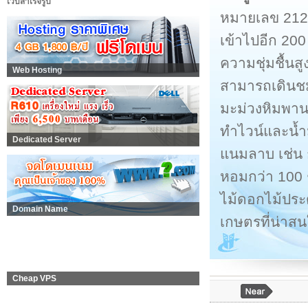
เว็บสำเร็จรูป
หมายเลข 212)
เข้าไปอีก 200
ความชุ่มชื้นสู
Web Hosting
สามารถเดินชมไ
มะม่วงหิมพานต์ 
ทำไวน์และน้ำม
Dedicated Server
แนมลาบ เช่น ก
หอมกว่า 100 
ไม้ดอกไม้ประด
Domain Name
เกษตรที่น่าสน
Cheap VPS