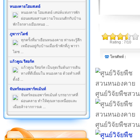
หนองคายโฮมสเตย์
หนองคาย โฮมสเตย์ เสน่ห์แห่งการพัก
ผ่อนผสมผสานความโรแมนติกกับบ้าน
พักใจกลางเมืองหนอ ...
ภูพาราไดซ์
ทุกครั้งที่มาเยือนหนองคาย ท่านจะรู้สึก
Rating : 7/10
เหมือนอยู่กับบ้านเมื่อเข้าพักที่ภู พารา
ไดซ ...
โทรศัพท์ :
แก้วคูณ รีสอร์ท
แก้วคูณ รีสอร์ท เป็นจุดเริ่มต้นการเดิน
ทางที่ดีเยี่ยมใน หนองคาย ด้วยทำเลที่
ตั้งอั ...
จันทร์หอมอพาร์ทเม้นท์
ศูนย์วิจัยพืชส
จันทร์หอมอพาร์ทเม้นท์ บรรยากาศที่
ผ่อนคลาย ทำให้คุณหายเหนื่อยและ
เมื่อยล้าจากการเด ...
ศูนย์วิจัยพืชส