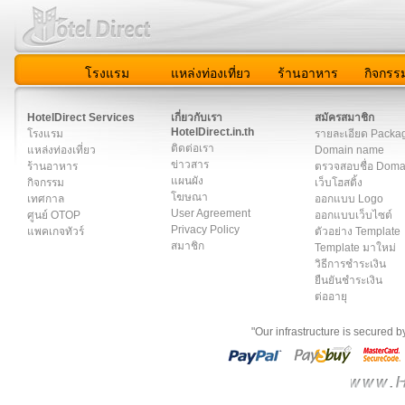
โรงแรม
แหล่งท่องเที่ยว
ร้านอาหาร
กิจกรร
สมาชิก
|
เกี่ยวกับเรา
|
ติดต่อเรา
|
แผนผัง
|
ข่าวสาร
|
User A
HotelDirect Services
เกี่ยวกับเรา
สมัครสมาชิก
HotelDirect.in.th
โรงแรม
รายละเอียด Packa
ติดต่อเรา
แหล่งท่องเที่ยว
Domain name
ข่าวสาร
ร้านอาหาร
ตรวจสอบชื่อ Dom
แผนผัง
กิจกรรม
เว็บโฮสติ้ง
โฆษณา
เทศกาล
ออกแบบ Logo
User Agreement
ศูนย์ OTOP
ออกแบบเว็บไซต์
Privacy Policy
แพคเกจทัวร์
ตัวอย่าง Template
สมาชิก
Template มาใหม่
วิธีการชำระเงิน
ยืนยันชำระเงิน
ต่ออายุ
"Our infrastructure is secured 