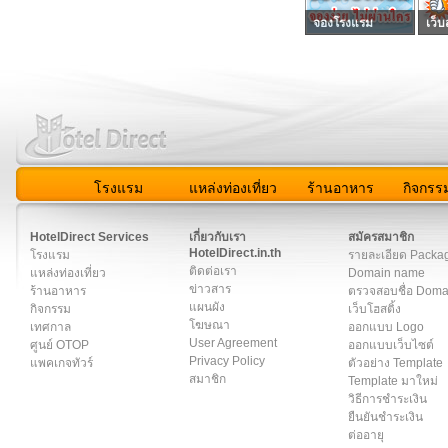
จองโรงแรม
เว็บ
โรงแรม
แหล่งท่องเที่ยว
ร้านอาหาร
กิจกรร
สมาชิก
|
เกี่ยวกับเรา
|
ติดต่อเรา
|
แผนผัง
|
ข่าวสาร
|
User A
HotelDirect Services
เกี่ยวกับเรา
สมัครสมาชิก
HotelDirect.in.th
โรงแรม
รายละเอียด Packa
ติดต่อเรา
แหล่งท่องเที่ยว
Domain name
ข่าวสาร
ร้านอาหาร
ตรวจสอบชื่อ Dom
แผนผัง
กิจกรรม
เว็บโฮสติ้ง
โฆษณา
เทศกาล
ออกแบบ Logo
User Agreement
ศูนย์ OTOP
ออกแบบเว็บไซต์
Privacy Policy
แพคเกจทัวร์
ตัวอย่าง Template
สมาชิก
Template มาใหม่
วิธีการชำระเงิน
ยืนยันชำระเงิน
ต่ออายุ