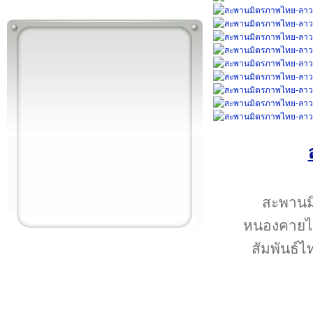
สะพานม
หนองคายไปย
สัมพันธ์ไ