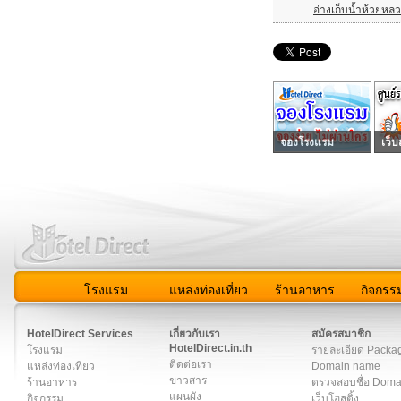
อ่างเก็บน้ำห้วยหล
จองโรงแรม
เว็บ
โรงแรม
แหล่งท่องเที่ยว
ร้านอาหาร
กิจกรร
สมาชิก
|
เกี่ยวกับเรา
|
ติดต่อเรา
|
แผนผัง
|
ข่าวสาร
|
User A
HotelDirect Services
เกี่ยวกับเรา
สมัครสมาชิก
HotelDirect.in.th
โรงแรม
รายละเอียด Packa
ติดต่อเรา
แหล่งท่องเที่ยว
Domain name
ข่าวสาร
ร้านอาหาร
ตรวจสอบชื่อ Dom
แผนผัง
กิจกรรม
เว็บโฮสติ้ง