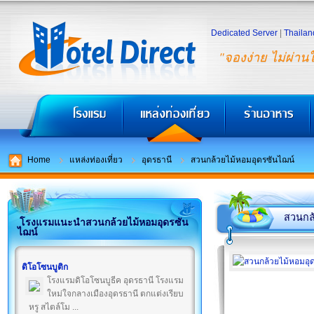
Dedicated Server
|
Thailan
"จองง่าย ไม่ผ่าน
Home
แหล่งท่องเที่ยว
อุดรธานี
สวนกล้วยไม้หอมอุดรซันไฌน์
สวนกล้
โรงแรมแนะนำสวนกล้วยไม้หอมอุดรซัน
ไฌน์
ดิโอโซนบูติก
โรงแรมดิโอโซนบูธีค อุดรธานี โรงแรม
ใหม่ใจกลางเมืองอุดรธานี ตกแต่งเรียบ
หรู สไตล์โม ...