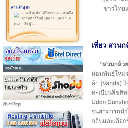
ชาวไทยแ
ศาลเจ้าปู่ ย่า
ศาลเจ้าปู่ ย่า ได้รับการกล่าวขานถึง
ความศักดิ์สิทธิ์ แผ่ความเมตตาแก่
คนยากไร้ ผู้ใ ...
เที่ยว สวนก
"สวนกล้วย
จองโรงแรม
หอมพันธุ์ใหม
ด้า (Vanda) 
ทะเบียนลิขสิทธ
Udon Sunshine
เว็บสำเร็จรูป
จนสามารถนำไป
กลิ่นและเลือกซ