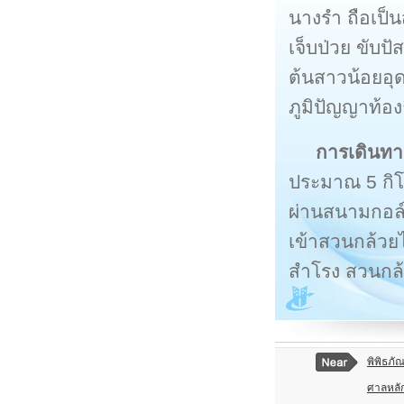
นางรำ ถือเป็
เจ็บป่วย ขับป
ต้นสาวน้อยอุด
ภูมิปัญญาท้อง
การเดินทา
ประมาณ 5 กิโ
ผ่านสนามกอล
เข้าสวนกล้ว
สำโรง สวนกล้ว
พิพิธภั
ศาลหลัก