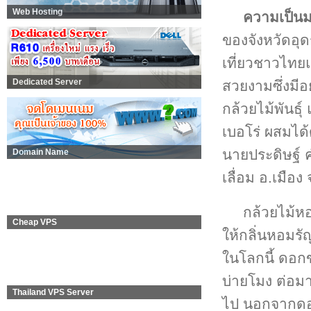
Web Hosting
ความเป็น
ของจังหวัดอุดร
เที่ยวชาวไท
Dedicated Server
สวยงามซึ่งมีอย
กล้วยไม้พันธ
เบอโร่ ผสมได้
นายประดิษฐ์ ค
Domain Name
เลื่อม อ.เมือง
กล้วยไม้ห
Cheap VPS
ให้กลิ่นหอมร
ในโลกนี้ ดอกขอ
บ่ายโมง ต่อมา
Thailand VPS Server
ไป นอกจากดอก