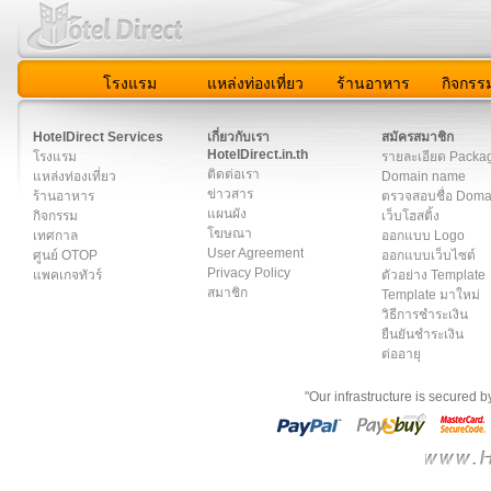
โรงแรม
แหล่งท่องเที่ยว
ร้านอาหาร
กิจกรร
สมาชิก
|
เกี่ยวกับเรา
|
ติดต่อเรา
|
แผนผัง
|
ข่าวสาร
|
User A
HotelDirect Services
เกี่ยวกับเรา
สมัครสมาชิก
HotelDirect.in.th
โรงแรม
รายละเอียด Packa
ติดต่อเรา
แหล่งท่องเที่ยว
Domain name
ข่าวสาร
ร้านอาหาร
ตรวจสอบชื่อ Dom
แผนผัง
กิจกรรม
เว็บโฮสติ้ง
โฆษณา
เทศกาล
ออกแบบ Logo
User Agreement
ศูนย์ OTOP
ออกแบบเว็บไซต์
Privacy Policy
แพคเกจทัวร์
ตัวอย่าง Template
สมาชิก
Template มาใหม่
วิธีการชำระเงิน
ยืนยันชำระเงิน
ต่ออายุ
"Our infrastructure is secured 