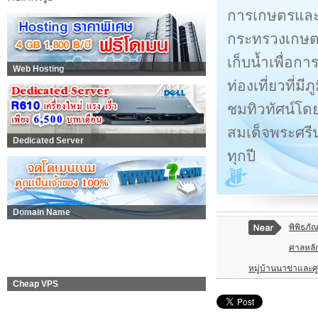
การเกษตรและ
กระทรวงเกษตรแ
เก็บน้ำเพื่อก
Web Hosting
ท่องเที่ยวที่
ชมทิวทัศน์โด
สมเด็จพระศรี
Dedicated Server
ทุกปี
Domain Name
พิพิธภั
ศาลหลัก
หมู่บ้านนาข่าและศ
Cheap VPS