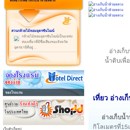
ที่เที่ยวใกล้อ่างเก็บน้ำห้วยหลวง
สวนกล้วยไม้หอมอุดรซันไฌน์
กล้วยไม้หอมอุดรซันไฌน์เป็นแหล่ง
ท่องเที่ยวที่มีชื่อเสียงของจังหวัด
อุดรธานีที่อยู่ ...
อ่างเก็
น้ำดิบเพื
จองโรงแรม
เที่ยว อ่างเ
อ่างเก็บน้
กิโลเมตรที่15
เว็บสำเร็จรูป