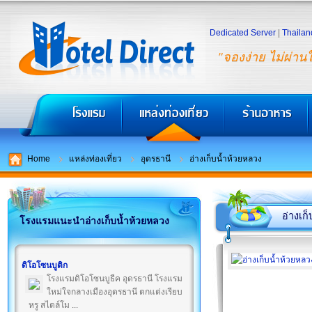
Dedicated Server
|
Thailan
"จองง่าย ไม่ผ่าน
Home
แหล่งท่องเที่ยว
อุดรธานี
อ่างเก็บน้ำห้วยหลวง
อ่างเก
โรงแรมแนะนำอ่างเก็บน้ำห้วยหลวง
ดิโอโซนบูติก
โรงแรมดิโอโซนบูธีค อุดรธานี โรงแรม
ใหม่ใจกลางเมืองอุดรธานี ตกแต่งเรียบ
หรู สไตล์โม ...