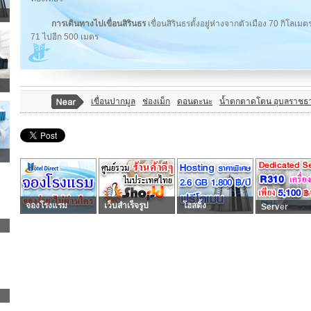
การเดินทางไปเขื่อนสิรินธร
เขื่อนสิรินธรตั้งอยู่ห่างจากตัวเมือง 70 กิ
71 ไปอีก 500 เมตร
เขื่อนปากมูล
ช่องเม็ก
ดอนตะนะ
น้ำตกตาดโตน อุบลราชธา
จองโรงแรม
เว็บสำเร็จรูป
โฮสติ้ง
Server