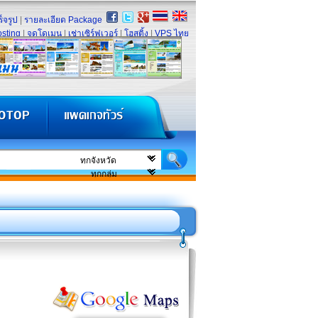
็จรูป
|
รายละเอียด Package
sting
|
จดโดเมน
|
เช่าเซิร์ฟเวอร์
|
โฮสติ้ง
|
VPS ไทย