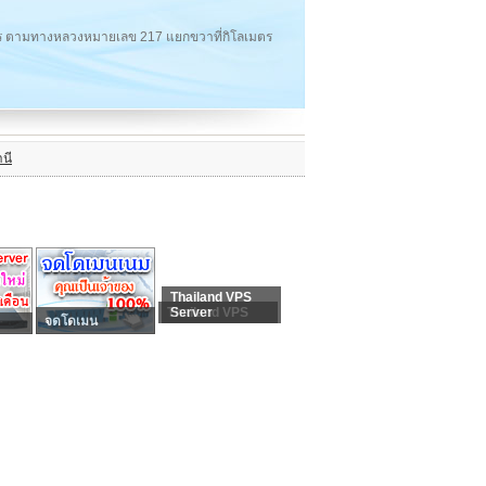
โลเมตร ตามทางหลวงหมายเลข 217 แยกขวาที่กิโลเมตร
นี
Thailand VPS
Thailand VPS
Server
จดโดเมน