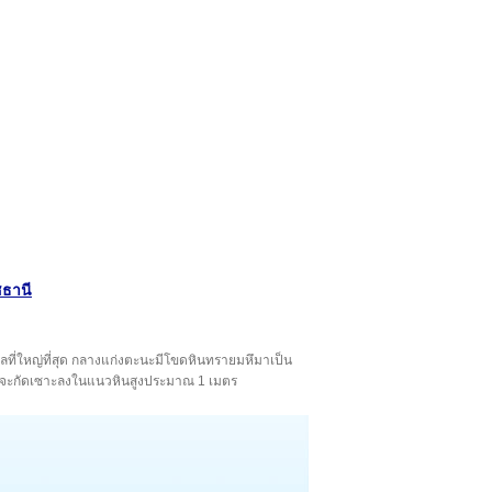
ชธานี
ลที่ใหญ่ที่สุด กลางแก่งตะนะมีโขดหินทรายมหึมาเป็น
 และจะกัดเซาะลงในแนวหินสูงประมาณ 1 เมตร