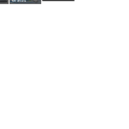
จดโดเมน