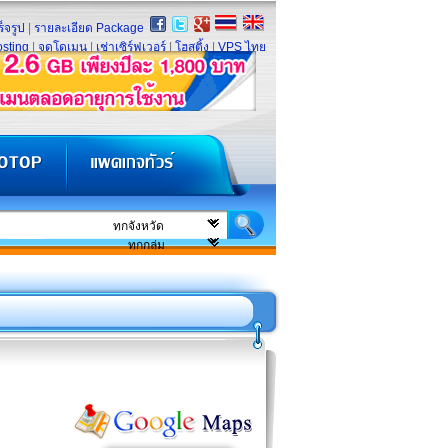
็จรูป
|
รายละเอียด Package
sting
|
จดโดเมน
|
เช่าเซิร์ฟเวอร์
|
โฮสติ้ง
|
VPS ไทย