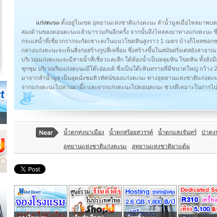
แก่งตะนะ
ตั้งอยู่ในเขต อุทยานแห่งชาติแก่งตะนะ ลำน้ำมูลเมื่อไหลมา
สองด้านของดอนตะนะแล้วมารวมกันอีกครั้ง จากนั้นจึงไหลลงมาทางแก่งตะนะ ซ
กระแสน้ำที่เชี่ยวกรากจะกัดเซาะลงในแนวโขดหินสูงราว 1 เมตร บ้างก็ไหลซอกซ
กลางแก่งตะนะจะเห็นสิ่งก่อสร้างรูปสี่เหลี่ยม ซึ่งสร้างขึ้นในสมัยฝรั่งเศสยังล่าอาณา
บริเวณแก่งตะนะจะมีสายน้ำที่เชี่ยวและลึก ใต้ท้องน้ำเป็นหลุมหิน โขดหิน ทั้งยั
ชุกชุม บริเวณริมแก่งตะนะมีโต๊ะฮ่องเต้ ซึ่งเป็นโต๊ะหินทรายที่มีขนาดใหญ่ กว้า
มาจากลำน้ำมูล เป็นจุดนั่งชมทิวทัศน์ของแก่งตะนะ ทางอุทยานแห่งชาติแก่งตะน
จากแก่งตะนะไปลานผาผึ้ง และจากแก่งตะนะไปดอนตะนะ ช่วงที่เหมาะในการไปเท
น้ำตกทุ่งนาเมือง
น้ำตกสร้อยสวรรค์
น้ำตกแสงจันทร์
ป่าด
อุทยานแห่งชาติแก่งตะนะ
อุทยานแห่งชาติผาแต้ม