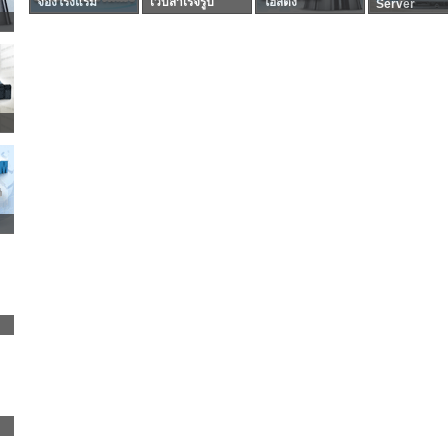
จองโรงแรม
เว็บสำเร็จรูป
โฮสติ้ง
Server