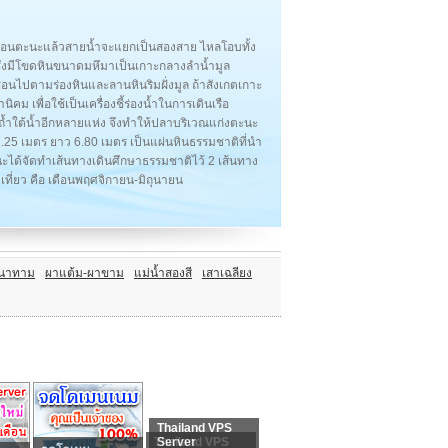
พบดอนตะนะแล้วสายน้ำจะแยกเป็นสองสาย ไหลโอบทั้ง
ึ่งมีโขดหินขนาดมหึมาเป็นเกาะกลางลำน้ำมูล
อนไปตามร่องหินและลานหินริมฝั่งมูล ถ้าสังเกตเกาะ
นิคม เพื่อใช้เป็นเครื่องชี้ร่องน้ำในการเดินเรือ
งมีถ้ำใต้น้ำอีกหลายแห่ง จึงทำให้ปลาบริเวณแก่งตะนะ
ง 2.25 เมตร ยาว 6.80 เมตร เป็นแผ่นหินธรรมชาติที่นำ
ะได้จัดทำเส้นทางเดินศึกษาธรรมชาติไว้ 2 เส้นทาง
ี่ยว คือ เดือนพฤศจิกายน-มิถุนายน
งนาทาม
ผาแต้ม-ผาขาม
แม่น้ำสองสี
เสาเฉลียง
Thailand VPS
Thailand VPS
Server