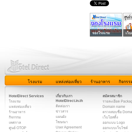
จองโรงแรม
เว็บ
โรงแรม
แหล่งท่องเที่ยว
ร้านอาหาร
กิจกรร
สมาชิก
|
เกี่ยวกับเรา
|
ติดต่อเรา
|
แผนผัง
|
ข่าวสาร
|
User A
HotelDirect Services
เกี่ยวกับเรา
สมัครสมาชิก
HotelDirect.in.th
โรงแรม
รายละเอียด Packa
ติดต่อเรา
แหล่งท่องเที่ยว
Domain name
ข่าวสาร
ร้านอาหาร
ตรวจสอบชื่อ Dom
แผนผัง
กิจกรรม
เว็บโฮสติ้ง
โฆษณา
เทศกาล
ออกแบบ Logo
User Agreement
ศูนย์ OTOP
ออกแบบเว็บไซต์