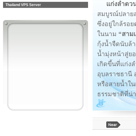
แก่งลำดว
Thailand VPS Server
สมบูรณ์ปลายล
ซึ่งอยู่ใกล้ร
ในนาม
“สามเ
กุ้งน้ำจืดนับ
น้ำมุ่งหน้าสู
เกิดขึ้นที่แก
อุบลราชธานี 
หรือสายน้ำใน
ธรรมชาติที่น่า