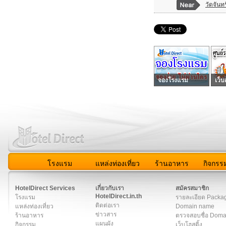
วัดจันทร
จองโรงแรม
เว็บ
โรงแรม
แหล่งท่องเที่ยว
ร้านอาหาร
กิจกรร
สมาชิก
|
เกี่ยวกับเรา
|
ติดต่อเรา
|
แผนผัง
|
ข่าวสาร
|
User A
HotelDirect Services
เกี่ยวกับเรา
สมัครสมาชิก
HotelDirect.in.th
โรงแรม
รายละเอียด Packa
ติดต่อเรา
แหล่งท่องเที่ยว
Domain name
ข่าวสาร
ร้านอาหาร
ตรวจสอบชื่อ Dom
แผนผัง
กิจกรรม
เว็บโฮสติ้ง