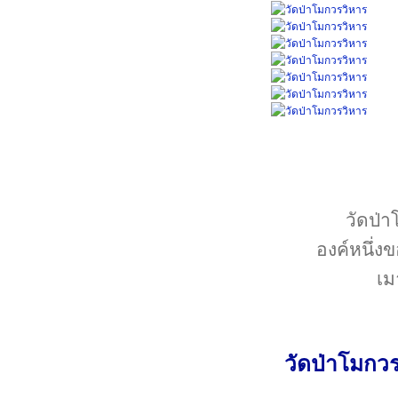
วัดป่
องค์หนึ่ง
เม
วัดป่าโมกวร