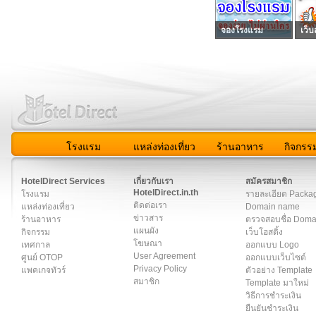
จองโรงแรม
เว็บ
โรงแรม
แหล่งท่องเที่ยว
ร้านอาหาร
กิจกรร
สมาชิก
|
เกี่ยวกับเรา
|
ติดต่อเรา
|
แผนผัง
|
ข่าวสาร
|
User A
HotelDirect Services
เกี่ยวกับเรา
สมัครสมาชิก
HotelDirect.in.th
โรงแรม
รายละเอียด Packa
ติดต่อเรา
แหล่งท่องเที่ยว
Domain name
ข่าวสาร
ร้านอาหาร
ตรวจสอบชื่อ Dom
แผนผัง
กิจกรรม
เว็บโฮสติ้ง
โฆษณา
เทศกาล
ออกแบบ Logo
User Agreement
ศูนย์ OTOP
ออกแบบเว็บไซต์
Privacy Policy
แพคเกจทัวร์
ตัวอย่าง Template
สมาชิก
Template มาใหม่
วิธีการชำระเงิน
ยืนยันชำระเงิน