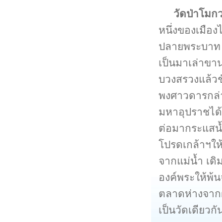
วัดป่าโมก
หนึ่งของเมือ
ปลายพระบาท 2
เป็นมาเล่าขาน
บวงสรวงแล้วชั
พงศาวดารกล่า
มหาอุปราชได้
ต่อมากระแสน้
โปรดเกล้าฯใ
จากแม่น้ำ เดิ
องค์พระให้พ้น
ตลาดห่างจากฝ
เป็นวัดเดียว