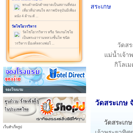
พระตำหนักคำหยาดเป็นสถานที่ท่อง
เที่ยวที่น่าสนใจ สภาพปัจจุบันมีเพียง
ผนัง 4 ด้าน ตั ...
วัดไชโยวรวิหาร
วัดไชโยวรวิหาร หรือ วัดเกษไชโย
เป็นพระอารามหลวงชั้นโท ชนิด
วรวิหาร มีองค์หลวงพ่อโ ...
วัดสระ
แม่น้ำเจ้
กิโลเมต
จองโรงแรม
วัดสระเกษ จ
วัดสระเกษ
เว็บสำเร็จรูป
เจ้าพระยาทิศ