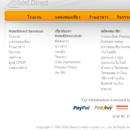
โรงแรม
แหล่งท่องเที่ยว
ร้านอาหาร
กิจกรร
สมาชิก
|
เกี่ยวกับเรา
|
ติดต่อเรา
|
แผนผัง
|
ข่าวสาร
|
User A
HotelDirect Services
เกี่ยวกับเรา
สมัครสมาชิก
HotelDirect.in.th
โรงแรม
รายละเอียด Packa
ติดต่อเรา
แหล่งท่องเที่ยว
Domain name
ข่าวสาร
ร้านอาหาร
ตรวจสอบชื่อ Dom
แผนผัง
กิจกรรม
เว็บโฮสติ้ง
โฆษณา
เทศกาล
ออกแบบ Logo
User Agreement
ศูนย์ OTOP
ออกแบบเว็บไซต์
Privacy Policy
แพคเกจทัวร์
ตัวอย่าง Template
สมาชิก
Template มาใหม่
วิธีการชำระเงิน
ยืนยันชำระเงิน
ต่ออายุ
"Our infrastructure is secured 
Copyright © 1995-2026 Ideal Creation Center Co., Ltd. All Rights 