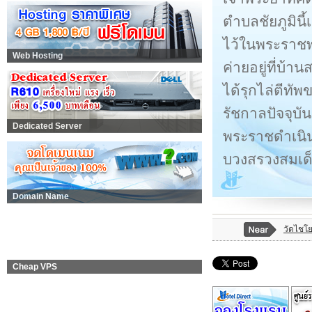
ตำบลชัยภูมินี้
ไว้ในพระราชพง
Web Hosting
ค่ายอยู่ที่บ
ได้รุกไล่ตีทั
รัชกาลปัจจุบ
Dedicated Server
พระราชดำเนิน
บวงสรวงสมเด
Domain Name
วัดไชโ
Cheap VPS