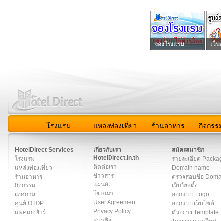
จองโรงแรม
เว็บ
โรงแรม
แหล่งท่องเที่ยว
ร้านอาหาร
กิจกรร
สมาชิก
|
เกี่ยวกับเรา
|
ติดต่อเรา
|
แผนผัง
|
ข่าวสาร
|
User A
HotelDirect Services
เกี่ยวกับเรา
สมัครสมาชิก
HotelDirect.in.th
โรงแรม
รายละเอียด Packa
ติดต่อเรา
แหล่งท่องเที่ยว
Domain name
ข่าวสาร
ร้านอาหาร
ตรวจสอบชื่อ Dom
แผนผัง
กิจกรรม
เว็บโฮสติ้ง
โฆษณา
เทศกาล
ออกแบบ Logo
User Agreement
ศูนย์ OTOP
ออกแบบเว็บไซต์
Privacy Policy
แพคเกจทัวร์
ตัวอย่าง Template
สมาชิก
Template มาใหม่