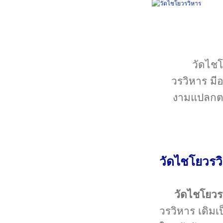
วัดไชโ
วรวิหาร มี
งามแปลกตาก
วัดไชโยวรวิ
วัดไชโยวร
วรวิหาร เดิมเ