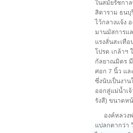
ในสมัยรัชกาลท
สิตาราม ธนบุ
ไว้กลางแจ้ง อ
มานมัสการและโ
แรงสั่นสะเทื
โปรด เกล้าฯ 
กัลยาณมิตร มี
ศอก 7 นิ้ว แ
ซึ่งนับเป็นงา
ออกสู่แม่น้ำ
รังสี) ขนาดหน้
องค์หลวงพ
แปลกตากว่า ว