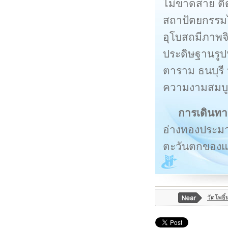
ไม่ขาดสาย ติ
สถาปัตยกรรมไ
อุโบสถมีภาพจิ
ประดิษฐานรูปห
ตาราม ธนบุรี 
ความงามสมบูร
การเดินทา
อ่างทองประมาณ
ตะวันตกของแม
วัดโพธิ