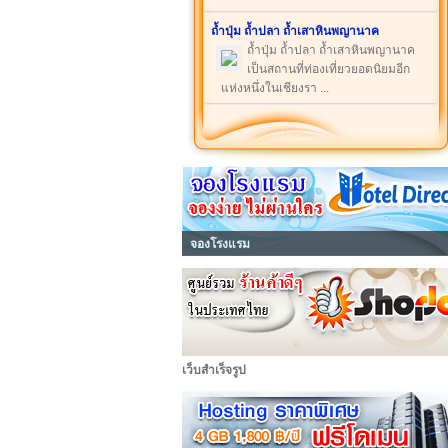
ถ้ำปุ่ม ถ้ำปลา ถ้ำเสาหินพญานาค
ถ้ำปุ่ม ถ้ำปลา ถ้ำเสาหินพญานาค
เป็นสถานที่ท่องเที่ยวยอดนิยมอีก
แห่งหนึ่งในเชียงรา ...
จองโรงแรม
เว็บสำเร็จรูป