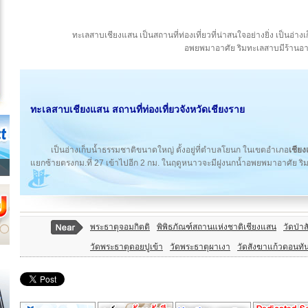
ทะเลสาบเชียงแสน เป็นสถานที่ท่องเที่ยวที่น่าสนใจอย่างยิ่ง เป็นอ
อพยพมาอาศัย ริมทะเลสาบมีร้านอา
ทะเลสาบเชียงแสน สถานที่ท่องเที่ยว
จังหวัดเชียงราย
เป็นอ่างเก็บน้ำธรรมชาติขนาดใหญ่ ตั้งอยู่ที่ตำบลโยนก ในเขตอำเภอ
เชีย
แยกซ้ายตรงกม.ที่ 27 เข้าไปอีก 2 กม. ในฤดูหนาวจะมีฝูงนกน้ำอพยพมาอาศัย ริ
พระธาตุจอมกิตติ
พิพิธภัณฑ์สถานแห่งชาติเชียงแสน
วัดป่าส
วัดพระธาตุดอยปูเข้า
วัดพระธาตุผาเงา
วัดสังฆาแก้วดอนทั