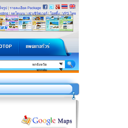
็จรูป
|
รายละเอียด Package
sting
|
จดโดเมน
|
เช่าเซิร์ฟเวอร์
|
โฮสติ้ง
|
VPS ไทย