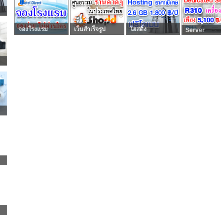
จองโรงแรม
เว็บสำเร็จรูป
โฮสติ้ง
Server