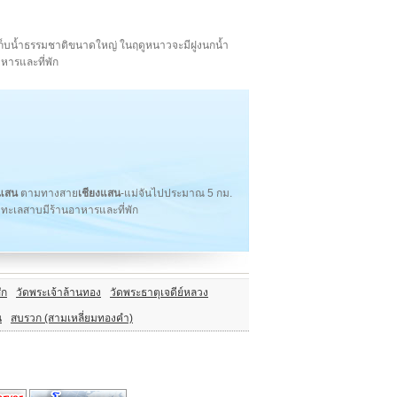
่างเก็บน้ำธรรมชาติขนาดใหญ่ ในฤดูหนาวจะมีฝูงนกน้ำ
หารและที่พัก
งแสน
ตามทางสาย
เชียงแสน
-แม่จันไปประมาณ 5 กม.
มทะเลสาบมีร้านอาหารและที่พัก
ัก
วัดพระเจ้าล้านทอง
วัดพระธาตุเจดีย์หลวง
น
สบรวก (สามเหลี่ยมทองคำ)