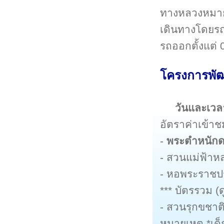
ทางหลวงหมายเ
เดินทางโดยร
รถออกตั้งแต่ 
โครงการพัฒ
วันและเวล
อัตราค่าเข้า
-
พระตำหนักด
- สวนแม่ฟ้าห
- หอพระราชปร
*** บัตรรวม (ด
- สวนรุกขชาต
หมายเหตุ *เด็ก