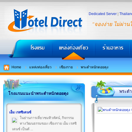
Dedicated Server
|
Thailan
"จองง่าย ไม่ผ่าน
Home
แหล่งท่องเที่ยว
เชียงราย
พระตำหนักดอยตุง
พระตำ
โรงแรมแนะนำพระตำหนักดอยตุง
เอ็ม เรสซิเดนซ์
ในย่านการเที่ยวชมทิวทัศน์, กิจกรรม
ทางวัฒนธรรมของ เชียงราย เอ็ม เรสซิ
เดนซ์ เป็นตั ...