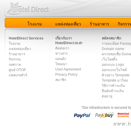
โรงแรม
แหล่งท่องเที่ยว
ร้านอาหาร
กิจกรร
สมาชิก
|
เกี่ยวกับเรา
|
ติดต่อเรา
|
แผนผัง
|
ข่าวสาร
|
User A
HotelDirect Services
เกี่ยวกับเรา
สมัครสมาชิก
HotelDirect.in.th
โรงแรม
รายละเอียด Packa
ติดต่อเรา
แหล่งท่องเที่ยว
Domain name
ข่าวสาร
ร้านอาหาร
ตรวจสอบชื่อ Dom
แผนผัง
กิจกรรม
เว็บโฮสติ้ง
โฆษณา
เทศกาล
ออกแบบ Logo
User Agreement
ศูนย์ OTOP
ออกแบบเว็บไซต์
Privacy Policy
แพคเกจทัวร์
ตัวอย่าง Template
สมาชิก
Template มาใหม่
วิธีการชำระเงิน
ยืนยันชำระเงิน
ต่ออายุ
"Our infrastructure is secured 