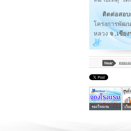
ติดต่อสอบถ
โครงการพัฒ
หลวง
จ .เชีย
ดอยแม่
จองโรงแรม
เว็บ