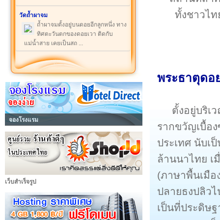
ทั้งชาวไท
วัดถ้ำผาจม
ถ้ำผาจมตั้งอยู่บนดอยอีกลูกหนึ่ง ทาง
ทิศตะวันตกของดอยเวา ติดกับ
แม่น้ำสาย เคยเป็นสถ ...
พระธาตุดอ
ตั้งอยู่บร
จองโรงแรม
รากขวัญเบื้อ
ประเทศ นับเป็
ล้านนาไทย เมื
(ภาษาพื้นเมือ
เว็บสำเร็จรูป
ปลายธงปลิวไป
เป็นที่ประดิ