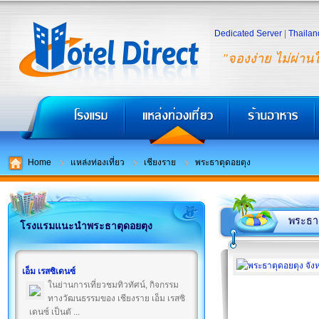
Dedicated Server
|
Thailan
"จองง่าย ไม่ผ่าน
Home
แหล่งท่องเที่ยว
เชียงราย
พระธาตุดอยตุง
พระธาต
โรงแรมแนะนำพระธาตุดอยตุง
เอ็ม เรสซิเดนซ์
ในย่านการเที่ยวชมทิวทัศน์, กิจกรรม
ทางวัฒนธรรมของ เชียงราย เอ็ม เรสซิ
เดนซ์ เป็นตั ...