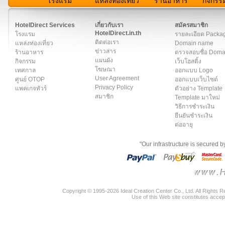
โรงแรม
แหล่งท่องเที่ยว
ร้านอาหาร
กิจกรร
สมาชิก
|
เกี่ยวกับเรา
|
ติดต่อเรา
|
แผนผัง
|
ข่าวสาร
|
User A
HotelDirect Services
เกี่ยวกับเรา
สมัครสมาชิก
HotelDirect.in.th
โรงแรม
รายละเอียด Packa
ติดต่อเรา
แหล่งท่องเที่ยว
Domain name
ข่าวสาร
ร้านอาหาร
ตรวจสอบชื่อ Dom
แผนผัง
กิจกรรม
เว็บโฮสติ้ง
โฆษณา
เทศกาล
ออกแบบ Logo
User Agreement
ศูนย์ OTOP
ออกแบบเว็บไซต์
Privacy Policy
แพคเกจทัวร์
ตัวอย่าง Template
สมาชิก
Template มาใหม่
วิธีการชำระเงิน
ยืนยันชำระเงิน
ต่ออายุ
"Our infrastructure is secured 
Copyright © 1995-2026 Ideal Creation Center Co., Ltd. All Rights 
Use of this Web site constitutes accep