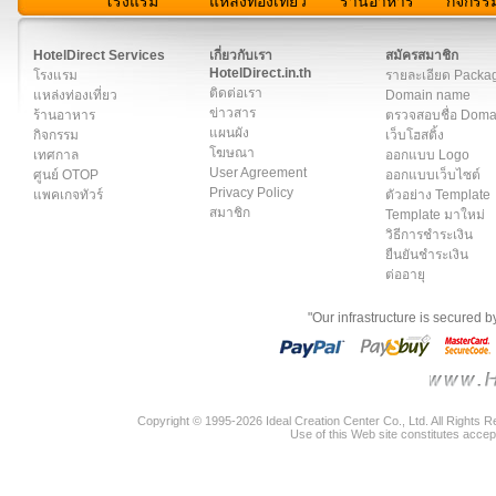
โรงแรม
แหล่งท่องเที่ยว
ร้านอาหาร
กิจกรร
สมาชิก
|
เกี่ยวกับเรา
|
ติดต่อเรา
|
แผนผัง
|
ข่าวสาร
|
User A
HotelDirect Services
เกี่ยวกับเรา
สมัครสมาชิก
HotelDirect.in.th
โรงแรม
รายละเอียด Packa
ติดต่อเรา
แหล่งท่องเที่ยว
Domain name
ข่าวสาร
ร้านอาหาร
ตรวจสอบชื่อ Dom
แผนผัง
กิจกรรม
เว็บโฮสติ้ง
โฆษณา
เทศกาล
ออกแบบ Logo
User Agreement
ศูนย์ OTOP
ออกแบบเว็บไซต์
Privacy Policy
แพคเกจทัวร์
ตัวอย่าง Template
สมาชิก
Template มาใหม่
วิธีการชำระเงิน
ยืนยันชำระเงิน
ต่ออายุ
"Our infrastructure is secured 
Copyright © 1995-2026 Ideal Creation Center Co., Ltd. All Rights 
Use of this Web site constitutes accep