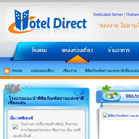
Dedicated Server
|
Thailan
"จองง่าย ไม่ผ่าน
Home
แหล่งท่องเที่ยว
เชียงราย
พิพิธภัณฑ์สถานแห่งชาติเชียงแสน
พิพิธภ
โรงแรมแนะนำพิพิธภัณฑ์สถานแห่งชาติ
เชียงแสน
เอ็ม เรสซิเดนซ์
ในย่านการเที่ยวชมทิวทัศน์, กิจกรรม
ทางวัฒนธรรมของ เชียงราย เอ็ม เรสซิ
เดนซ์ เป็นตั ...