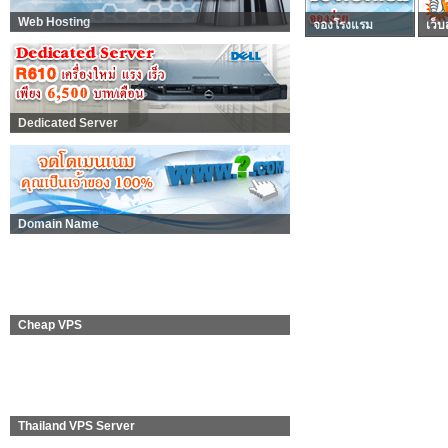
Web Hosting
จองโรงแรม
เว็บ
Dedicated Server
Domain Name
Cheap VPS
Thailand VPS Server